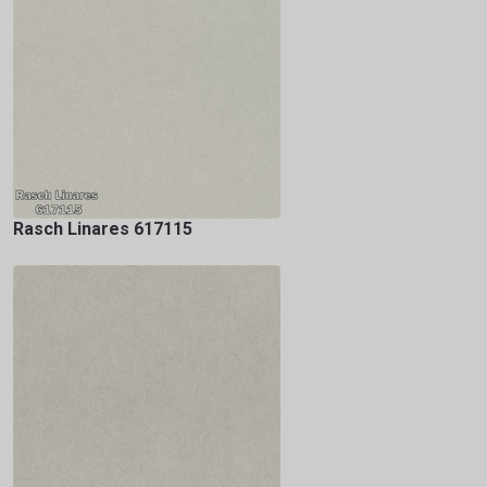
Rasch Linares 617115