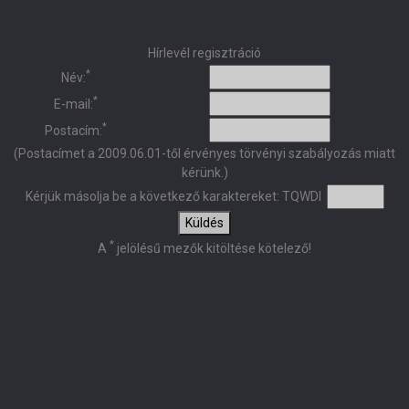
Hírlevél regisztráció
*
Név:
*
E-mail:
*
Postacím:
(Postacímet a 2009.06.01-től érvényes törvényi szabályozás miatt
kérünk.)
Kérjük másolja be a következő karaktereket:
TQWDI
Küldés
*
A
jelölésű mezők kitöltése kötelező!