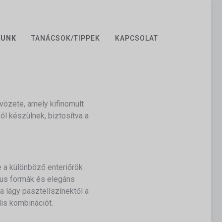
ZUNK
TANÁCSOK/TIPPEK
KAPCSOLAT
vözete, amely kifinomult
l készülnek, biztosítva a
 a különböző enteriőrök
kus formák és elegáns
 a lágy pasztellszínektől a
lis kombinációt.