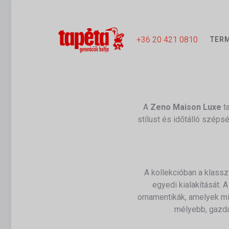
+36 20 421 0810
TER
A
Zeno Maison Luxe
ta
stílust és időtálló széps
A kollekcióban a klass
egyedi kialakítását.
A
ornamentikák, amelyek mi
mélyebb, gazdag