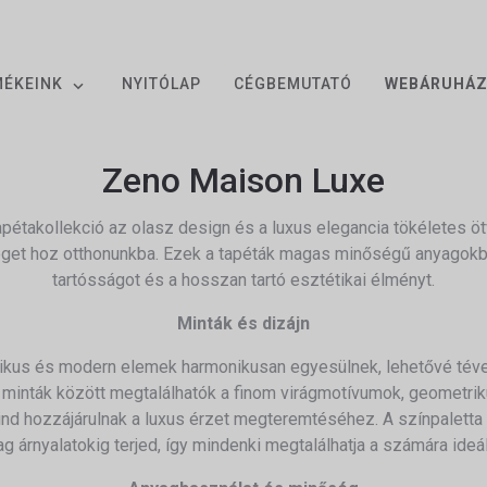
MÉKEINK
NYITÓLAP
CÉGBEMUTATÓ
WEBÁRUHÁ
Zeno Maison Luxe
pétakollekció az olasz design és a luxus elegancia tökéletes öt
éget hoz otthonunkba.
Ezek a tapéták magas minőségű anyagokbó
tartósságot és a hosszan tartó esztétikai élményt.
Minták és dizájn
zikus és modern elemek harmonikusan egyesülnek, lehetővé téve
 minták között megtalálhatók a finom virágmotívumok, geometri
nd hozzájárulnak a luxus érzet megteremtéséhez.
A színpaletta
 árnyalatokig terjed, így mindenki megtalálhatja a számára ideá