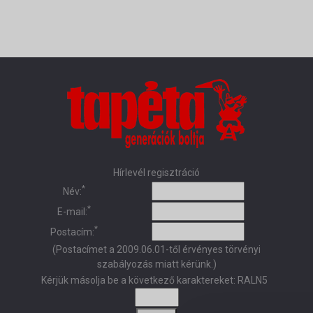
Hírlevél regisztráció
*
Név:
*
E-mail:
*
Postacím:
(Postacímet a 2009.06.01-től érvényes törvényi
szabályozás miatt kérünk.)
Kérjük másolja be a következő karaktereket:
RALN5