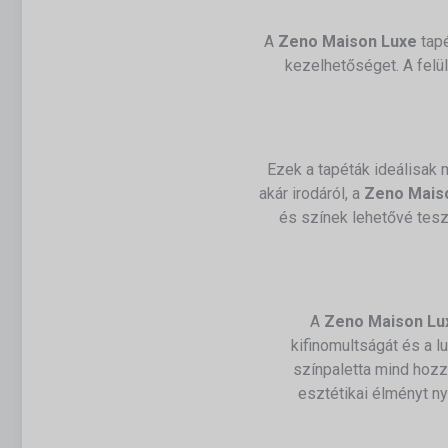
A
Zeno Maison Luxe
tapé
kezelhetőséget.
A felü
Ezek a tapéták ideálisak 
akár irodáról, a
Zeno Mais
és színek lehetővé teszi
A
Zeno Maison Lu
kifinomultságát és a l
színpaletta mind hozz
esztétikai élményt ny