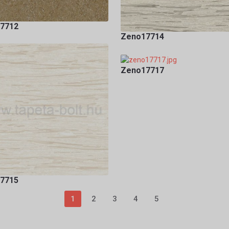
7712
Zeno17714
Zeno17717
7715
1
2
3
4
5