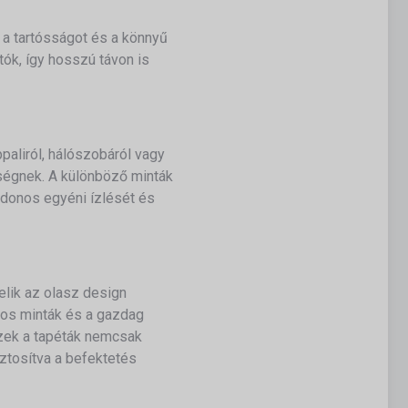
 a tartósságot és a könnyű
tók, így hosszú távon is
aliról, hálószobáról vagy
ségnek.
A különböző minták
ajdonos egyéni ízlését és
elik az olasz design
os minták és a gazdag
zek a tapéták nemcsak
iztosítva a befektetés