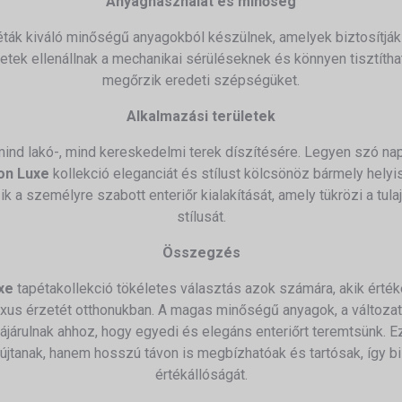
Anyaghasználat és minőség
ták kiváló minőségű anyagokból készülnek, amelyek biztosítják
letek ellenállnak a mechanikai sérüléseknek és könnyen tisztítha
megőrzik eredeti szépségüket.
Alkalmazási területek
mind lakó-, mind kereskedelmi terek díszítésére.
Legyen szó napp
on Luxe
kollekció eleganciát és stílust kölcsönöz bármely helyi
k a személyre szabott enteriőr kialakítását, amely tükrözi a tul
stílusát.
Összegzés
xe
tapétakollekció tökéletes választás azok számára, akik érték
uxus érzetét otthonukban.
A magas minőségű anyagok, a változat
ájárulnak ahhoz, hogy egyedi és elegáns enteriőrt teremtsünk.
E
újtanak, hanem hosszú távon is megbízhatóak és tartósak, így b
értékállóságát.