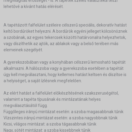
megvilágítás erősségét - is. A tapéték széles választéka teszi
lehetővé a kívánt hatás elérését.
A tapétázott falfelület széleire célszerű speciális, dekoratív hatást
keltő bordűröket helyezni. A bordűrök egyéni jelleget kölcsönöznek
a szobának, az egyes tekercsek közötti határvonalra helyezhetok,
vagy díszíthetik az ajtók, az ablakok vagy a belső terében más
elemeinek szegélyét.
A gyerekszobában vagy a konyhában célszerű lemosható tapétát
alkalmazni. A hálószoba vagy a gyerekszoba esetében a tapétát
úgy kell megválasztani, hogy kellemes hatást keltsen és díszítse is
a helyiséget, a saját ízlésnek megfelelően.
Az elért hatást a falfelület előkészítésének szakszeruségétol,
valamint a tapéta típusának és mintázatának helyes
megválasztásától függ.
Függőleges irányú mintázat esetén: a szoba magasabbnak tűnik
Vízszintes irányú mintázat esetén: a szoba nagyobbnak tűnik
Kicsi, világos mintázat: a szoba tágasabbnak tűnik
Nagy, sötét mintázat: a szoba kissebbnek tűnik