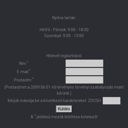
Nyitva tartás:
Hétfő - Péntek: 9:00 - 18:00
Szombat: 9:00 - 13:00
Hírlevél regisztráció
*
Név:
*
E-mail:
*
Postacím:
(Postacímet a 2009.06.01-től érvényes törvényi szabályozás miatt
kérünk.)
Kérjük másolja be a következő karaktereket:
ZDCGH
Küldés
*
A
jelölésű mezők kitöltése kötelező!