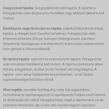
Üvegszövet tapéta:
üvegszálból készülő tapéta. A tapétát a
felragasztás után diszperziós festékkel vagy átlátszó lakkal le kell
festeni.
Rauhfauser vagy fűrészporos tapéta:
papírból készült kétrétegű
tapéta, a rétegek közt farostot tartalmaz. Felragasztás után
érdemes lefesteni. Előnye: könnyen feldolgozható, bármikor
átfesthető, házilagosan is kivitelezhető, különösebb szakértelmet
nem igényel a felhasználásnál.
Struktúra tapéta:
nyomott és szemcsézett tapéta, felragasztás
után emulziós festékkel le kell festeni. A tapéta szerkezete akkor
látható a legjobban, amikor ferde fénnyel van megvilágítva. A
tapéta - nem sima felületének köszönhetően - a fal felületi
egyenetlenségeit kitűnően elfedi.
Vlies tapéta:
speciális textiltapéta, mely fali ragasztásos
technikával (a tapétaragasztót a tapétázandó felületre kell felvinni
és átitatódási idő nélkül felragasztható, majd a tapétacsere során,
szárazon lehúzható, így a vele való munka nagyon egyszerű.