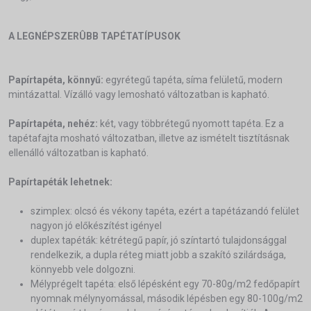
A LEGNÉPSZERÛBB TAPÉTATÍPUSOK
Papírtapéta, könnyű:
egyrétegű tapéta, síma felületű, modern
mintázattal. Vízálló vagy lemosható változatban is kapható.
Papírtapéta, nehéz:
két, vagy többrétegű nyomott tapéta. Ez a
tapétafajta mosható változatban, illetve az ismételt tisztításnak
ellenálló változatban is kapható.
Papírtapéták lehetnek:
szimplex: olcsó és vékony tapéta, ezért a tapétázandó felület
nagyon jó előkészítést igényel
duplex tapéták: kétrétegű papír, jó színtartó tulajdonsággal
rendelkezik, a dupla réteg miatt jobb a szakító szilárdsága,
könnyebb vele dolgozni.
Mélyprégelt tapéta: első lépésként egy 70-80g/m2 fedőpapírt
nyomnak mélynyomással, második lépésben egy 80-100g/m2