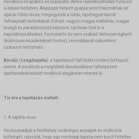
Rendkívül strapabíró és kopásálló, illetve repedésáthidaló funkciót
is képes betölteni. Alappapír helyett gyapjúrostot használnak az
eljárás többi része, megegyezik a többi, tapétagyártásnál
felhasznált technikával. Előnye: nagyon magas stabilitás, magas
levegő és páraáteresztő képessé, tartósan fedi le a
hajszálrepedéseket. Formatartó és nem szakad. Nehezen éghető
(különösen közületeknél fontos), renoválásnál csíkonként
szárazon lehúzható.
Bordűr
(
szegőtapéta
): a tapétázott falfelület modern befejező
eleme. A bordűrök a megfelelő illeszkedéssel felhelyezett
tapétacsíkok között rendkívül elegánsan néznek ki.
Tíz érv a tapétázás mellett
1. A tapéta olcsó
Ha összeadjuk a festéshez szükséges anyagok és eszközök
költségét, rájövünk, hogy egy minőségi tapéta nem kerül feltétlen