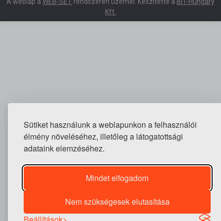
A weblap a
WEB-SET
rendszeren üzemel. Készítette a
BIT-Hungary
Kft.
Sütiket használunk a weblapunkon a felhasználói
élmény növeléséhez, illetőleg a látogatottsági
adataink elemzéséhez.
Mindet elfogadom
Nem szükségesek elutasítása
Beállítások