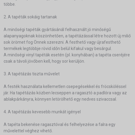
többe.
2. A tapéták sokáig tartanak
A minőségi tapéták gyártásánál felhasznált jó minőségű
alapanyagoknak köszönhetően, a tapétázással létre hozott új miliő
sok örömet fog Önnek szerezni. A festhető vagy újrafesthető
termékek legtöbbje rövid időn belül kifakul vagy besárgul.
A minőségi vinyl tapéták esetén (pl. konyhában) a tapéta cseréjére
csak a távoli jövőben kell, hogy sor kerüljön.
3. A tapétázás tiszta művelet
A festék használata kellemetlen csepegésekkel és fröcsköléssel
jár. Ha tapétázás közben lecseppen a ragasztó a padlóra vagy az
ablakpárkányra, könnyen letörölhető egy nedves szivaccsal.
4. A tapétázás kevesebb munkát igényel
A tapéta bekenése ragasztóval és felhelyezése a falra egy
művelettel véghez vihető.