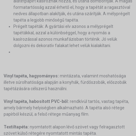
alátétpapírt kasíroznak hozzá, és utána domborítják. A magas
formatartósság azzal érhető el, hogy a tapétát a ragasztóval
nedves állapotban alakítják, és utána szárítják. A mélyprégelt
tapéta a legjobb minőségű tapéta.
Prégelt tapéták: A gyártási elv azonos a mélyprégelt
tapétákkal, azzal a különbséggel, hogy a nyomás a
kasírozással azonos munkafázisban történik. Jó velük
dolgozni és dekoratív falakat lehet velük kialakítani.
Vinyl tapéta, hagyományos:
mintázata, valamint moshatósága
illetve súrolhatósága alapján a konyhák, fürdőszobák, előszobák
tapétázására célszerű használni.
Vinyl tapéta, habosított PVC-ből:
rendkívül tartós, vastag tapéta,
amely bármely helyiségben alkalmazható. A tapéta alsó rétege
papírból készül, a felső rétege műanyag film.
Textiltapéta:
nyomtatott alapon lévő szövet vagy felragasztott
szövet külső rétegére nyomtatott mintás tapéta.