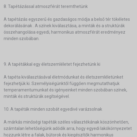
8. Tapétázással atmoszférát teremthetünk
A tapétázás egyszerű és gazdaságos módja a belső tér tökéletes
dekorálásának . A színek kiválasztása, a minták és a struktúrák
összehangolása egyedi, harmonikus atmoszférát eredményez
minden szobában.
9. A tapétákkal egy életszemléletet fejezhetünk ki
A tapéta kiválasztásával életmódunkat és életszemléletünket
fejezhetjük ki. Személyiségünktől függően megmutathatjuk
temperamentumunkat és igényeinket minden szobában színek,
minták és struktúrák segítségével.
10. A tapéták minden szobát egyedivé varázsolnak
A márkás minőségi tapéták széles választékának köszönhetően,
számtalan lehetőségünk adódik arra, hogy egyedi lakókörnyezetet
hozzunk létre a falak, bútorok és kiegészítők harmonikus