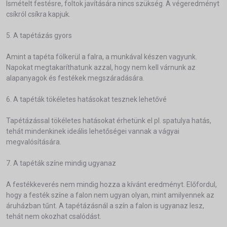
Ismételt festésre, foltok javítására nincs szükség. A végeredményt
csíkról csíkra kapjuk.
5. A tapétázás gyors
Amint a tapéta fölkerül a falra, a munkával készen vagyunk.
Napokat megtakaríthatunk azzal, hogy nem kell várnunk az
alapanyagok és festékek megszáradására.
6. A tapéták tökéletes hatásokat tesznek lehetővé
Tapétázással tökéletes hatásokat érhetünk el pl. spatulya hatás,
tehát mindenkinek ideális lehetőségei vannak a vágyai
megvalósítására.
7. A tapéták színe mindig ugyanaz
A festékkeverés nem mindig hozza a kívánt eredményt. Előfordul,
hogy a festék színe a falon nem ugyan olyan, mint amilyennek az
áruházban tűnt. A tapétázásnál a szín a falon is ugyanaz lesz,
tehát nem okozhat csalódást.