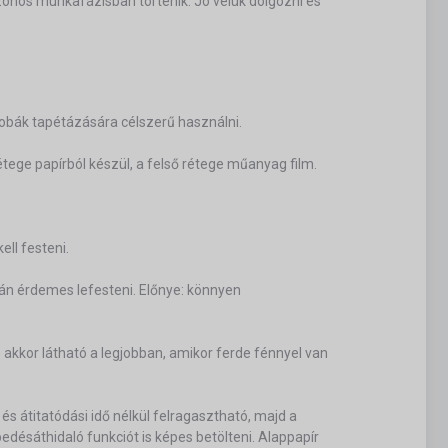
azonos munkafázisban történik. Jó velük dolgozni és
obák tapétázására célszerű használni.
tege papírból készül, a felső rétege műanyag film.
ell festeni.
tán érdemes lefesteni. Előnye: könnyen
 akkor látható a legjobban, amikor ferde fénnyel van
 és átitatódási idő nélkül felragasztható, majd a
edésáthidaló funkciót is képes betölteni. Alappapír