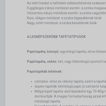
Az elért hatást a falfelület előkészítésének szaksz
Függőleges irányú mintázat esetén: a szoba magasa
Vízszintes irányú mintázat esetén: a szoba nagyobb
Kicsi, világos mintázat: a szoba tágasabbnak tűnik
Nagy, sötét mintázat: a szoba kissebbnek tűnik
A LEGNÉPSZERÛBB TAPÉTATÍPUSOK
Papírtapéta, könnyű:
egyrétegű tapéta, síma felület
Papírtapéta, nehéz:
két, vagy többrétegű nyomott tap
Papírtapéták lehetnek:
szimplex: olcsó és vékony tapéta, ezért a tapét
duplex tapéták: kétrétegű papír, jó színtartó tu
Mélyprégelt tapéta: első lépésként egy 70-80
domborítják. A magas formatartósság azzal érhet
minőségű tapéta.