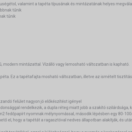
eruségétol, valamint a tapéta típusának és mintázatának helyes megvála
bbnak tűnik
nak tűnik
ű, modern mintázattal. Vízálló vagy lemosható változatban is kapható.
éta. Ez a tapétafajta mosható változatban, illetve az ismételt tisztítás
ázandó felület nagyon jó előkészítést igényel
lajdonsággal rendelkezik, a dupla réteg miatt jobb a szakító szilárdsága,
g/m2 fedőpapírt nyomnak mélynyomással, második lépésben egy 80-100g
ő el, hogy a tapétát a ragasztóval nedves állapotban alakítják, és után