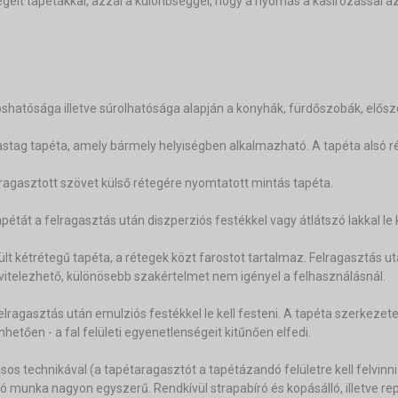
égelt tapétákkal, azzal a különbséggel, hogy a nyomás a kasírozással 
hatósága illetve súrolhatósága alapján a konyhák, fürdőszobák, elősz
vastag tapéta, amely bármely helyiségben alkalmazható. A tapéta alsó ré
ragasztott szövet külső rétegére nyomtatott mintás tapéta.
étát a felragasztás után diszperziós festékkel vagy átlátszó lakkal le k
ült kétrétegű tapéta, a rétegek közt farostot tartalmaz. Felragasztás u
ivitelezhető, különösebb szakértelmet nem igényel a felhasználásnál.
ragasztás után emulziós festékkel le kell festeni. A tapéta szerkezete
etően - a fal felületi egyenetlenségeit kitűnően elfedi.
ásos technikával (a tapétaragasztót a tapétázandó felületre kell felvinni
ó munka nagyon egyszerű. Rendkívül strapabíró és kopásálló, illetve rep