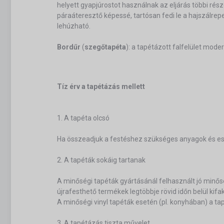
helyett gyapjúrostot használnak az eljárás többi rés
páraáteresztő képessé, tartósan fedi le a hajszálr
lehúzható.
Bordűr
(
szegőtapéta
): a tapétázott falfelület mod
Tíz érv a tapétázás mellett
1. A tapéta olcsó
Ha összeadjuk a festéshez szükséges anyagok és eszk
2. A tapéták sokáig tartanak
A minőségi tapéták gyártásánál felhasznált jó minős
újrafesthető termékek legtöbbje rövid időn belül kifa
A minőségi vinyl tapéták esetén (pl. konyhában) a tapé
3. A tapétázás tiszta művelet