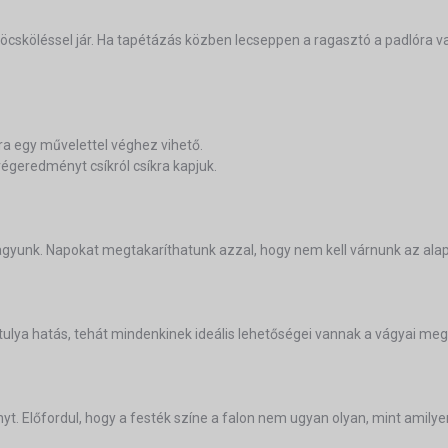
öcsköléssel jár. Ha tapétázás közben lecseppen a ragasztó a padlóra v
ra egy művelettel véghez vihető.
 végeredményt csíkról csíkra kapjuk.
 vagyunk. Napokat megtakaríthatunk azzal, hogy nem kell várnunk az a
tulya hatás, tehát mindenkinek ideális lehetőségei vannak a vágyai meg
. Előfordul, hogy a festék színe a falon nem ugyan olyan, mint amilye