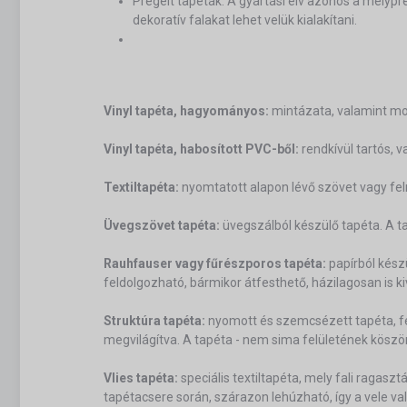
Prégelt tapéták: A gyártási elv azonos a mélypr
dekoratív falakat lehet velük kialakítani.
Vinyl tapéta, hagyományos:
mintázata, valamint mos
Vinyl tapéta, habosított PVC-ből:
rendkívül tartós, 
Textiltapéta:
nyomtatott alapon lévő szövet vagy fel
Üvegszövet tapéta:
üvegszálból készülő tapéta. A tap
Rauhfauser vagy fűrészporos tapéta:
papírból kész
feldolgozható, bármikor átfesthető, házilagosan is k
Struktúra tapéta:
nyomott és szemcsézett tapéta, fel
megvilágítva. A tapéta - nem sima felületének köszönh
Vlies tapéta:
speciális textiltapéta, mely fali ragaszt
tapétacsere során, szárazon lehúzható, így a vele val