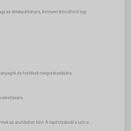
agy az ablakpárkányra, könnyen letörölhető egy
lapanyagok és festékek megszáradására.
valósítására.
nnek az áruházban tűnt. A tapétázásnál a szín a