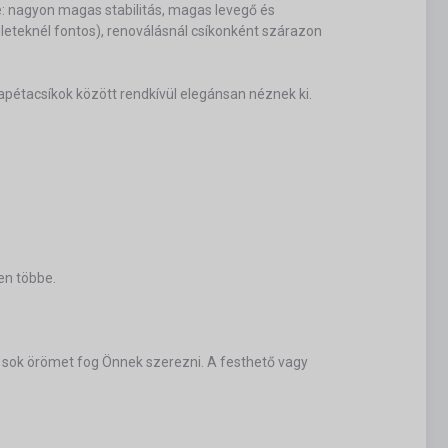
ye: nagyon magas stabilitás, magas levegő és
eteknél fontos), renoválásnál csíkonként szárazon
tapétacsíkok között rendkívül elegánsan néznek ki.
en többe.
ő sok örömet fog Önnek szerezni. A festhető vagy