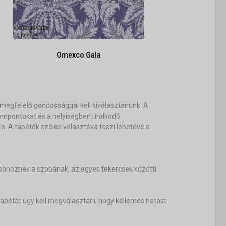
Omexco Gala
megfelelő gondossággal kell kiválasztanunk. A
szempontokat és a helyiségben uralkodó
. A tapéték széles választéka teszi lehetővé a
ölcsönöznek a szobának, az egyes tekercsek közötti
pétát úgy kell megválasztani, hogy kellemes hatást