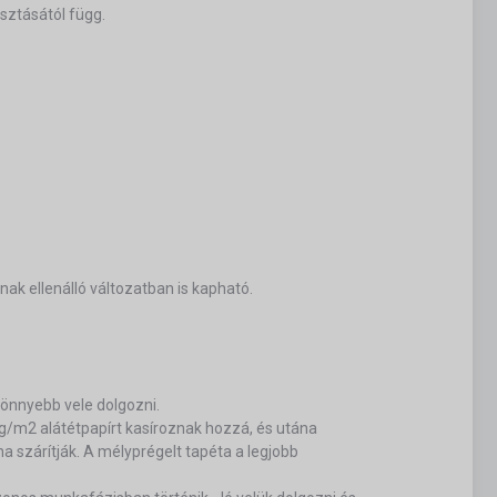
sztásától függ.
nak ellenálló változatban is kapható.
 könnyebb vele dolgozni.
/m2 alátétpapírt kasíroznak hozzá, és utána
a szárítják. A mélyprégelt tapéta a legjobb