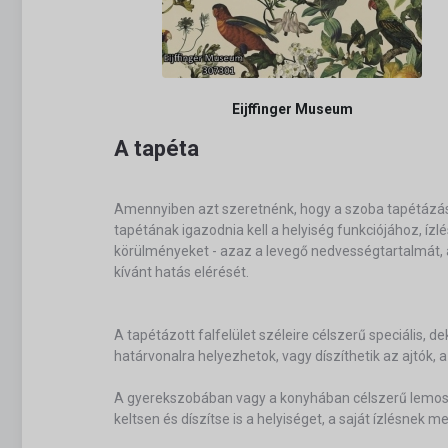
Eijffinger Museum
A tapéta
Amennyiben azt szeretnénk, hogy a szoba tapétázás 
tapétának igazodnia kell a helyiség funkciójához, íz
körülményeket - azaz a levegő nedvességtartalmát, a
kívánt hatás elérését.
A tapétázott falfelület széleire célszerű speciális, 
határvonalra helyezhetok, vagy díszíthetik az ajtók,
A gyerekszobában vagy a konyhában célszerű lemosha
keltsen és díszítse is a helyiséget, a saját ízlésnek m