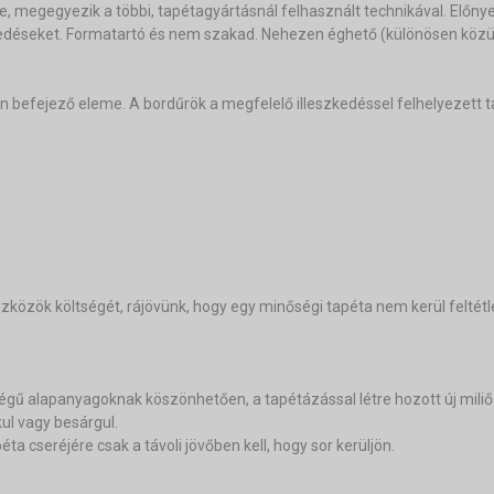
ze, megegyezik a többi, tapétagyártásnál felhasznált technikával. Előn
epedéseket. Formatartó és nem szakad. Nehezen éghető (különösen közül
ern befejező eleme. A bordűrök a megfelelő illeszkedéssel felhelyezett 
özök költségét, rájövünk, hogy egy minőségi tapéta nem kerül feltétl
égű alapanyagoknak köszönhetően, a tapétázással létre hozott új mili
kul vagy besárgul.
ta cseréjére csak a távoli jövőben kell, hogy sor kerüljön.