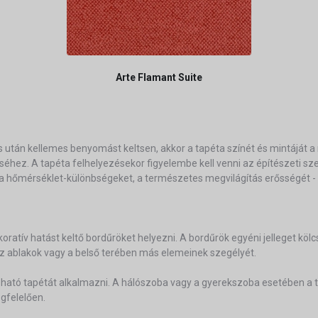
Arte Flamant Suite
után kellemes benyomást keltsen, akkor a tapéta színét és mintáját a 
léséhez. A tapéta felhelyezésekor figyelembe kell venni az építészeti 
 hőmérséklet-különbségeket, a természetes megvilágítás erősségét - is
dekoratív hatást keltő bordűröket helyezni. A bordűrök egyéni jelleget k
 az ablakok vagy a belső terében más elemeinek szegélyét.
tó tapétát alkalmazni. A hálószoba vagy a gyerekszoba esetében a ta
egfelelően.