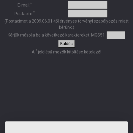
*
E-mail:
*
Postacím:
(Postacímet a 2009.06.01-től érvényes törvényi szabályozás miatt
kérünk.)
Kérjük másolja be a következő karaktereket:
MGS51
Küldés
*
A
jelölésű mezők kitöltése kötelező!