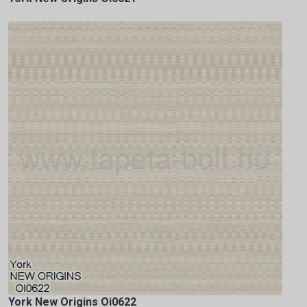
York New Origins Oi0622