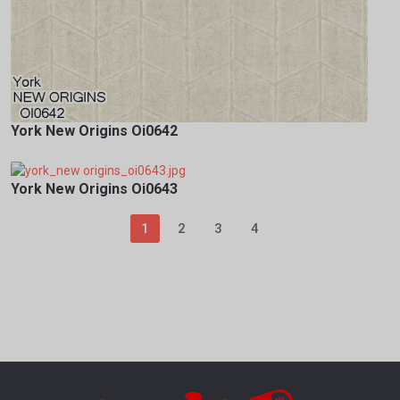
York New Origins Oi0642
York New Origins Oi0643
1
2
3
4