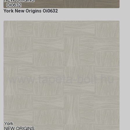
York New Origins Oi0632