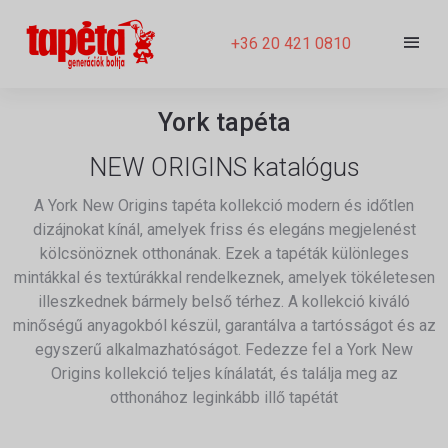
+36 20 421 0810
York tapéta
NEW ORIGINS katalógus
A York New Origins tapéta kollekció modern és időtlen
dizájnokat kínál, amelyek friss és elegáns megjelenést
kölcsönöznek otthonának. Ezek a tapéták különleges
mintákkal és textúrákkal rendelkeznek, amelyek tökéletesen
illeszkednek bármely belső térhez. A kollekció kiváló
minőségű anyagokból készül, garantálva a tartósságot és az
egyszerű alkalmazhatóságot. Fedezze fel a York New
Origins kollekció teljes kínálatát, és találja meg az
otthonához leginkább illő tapétát