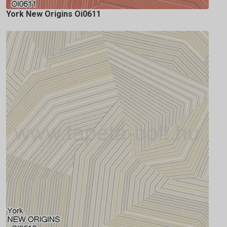
York New Origins Oi0611