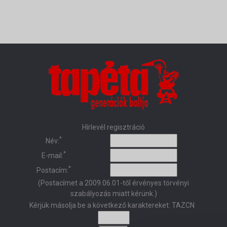
Hírlevél regisztráció
*
Név:
*
E-mail:
*
Postacím:
(Postacímet a 2009.06.01-től érvényes törvényi
szabályozás miatt kérünk.)
Kérjük másolja be a következő karaktereket:
TAZCN