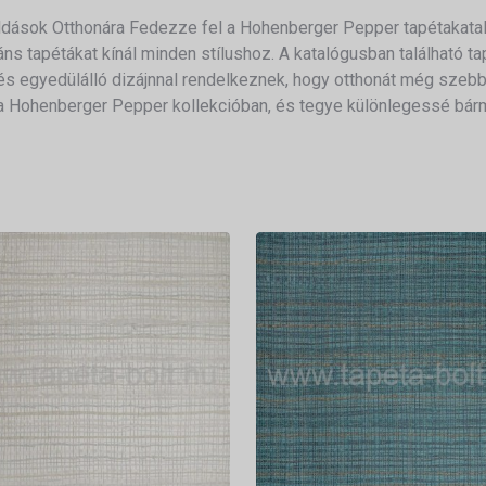
ások Otthonára Fedezze fel a Hohenberger Pepper tapétakatalóg
ns tapétákat kínál minden stílushoz. A katalógusban található 
s egyedülálló dizájnnal rendelkeznek, hogy otthonát még szebb
t a Hohenberger Pepper kollekcióban, és tegye különlegessé bárm