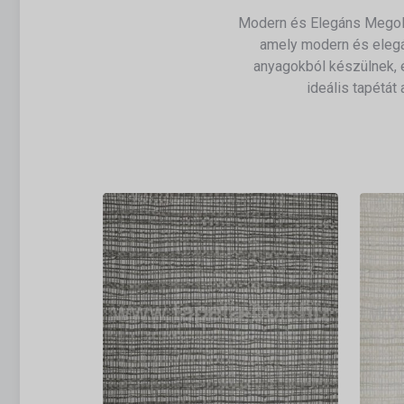
Modern és Elegáns Megold
amely modern és elegá
anyagokból készülnek, é
ideális tapétá