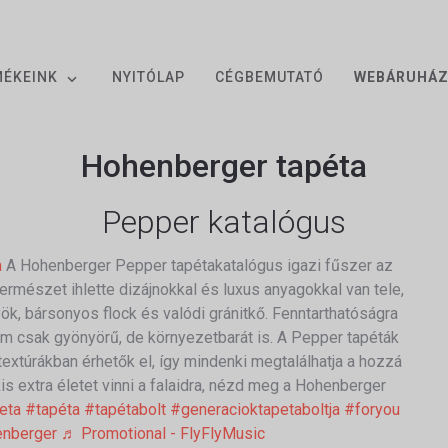
MÉKEINK
NYITÓLAP
CÉGBEMUTATÓ
WEBÁRUHÁ
Hohenberger tapéta
Pepper katalógus
a
A Hohenberger Pepper tapétakatalógus igazi fűszer az
ermészet ihlette dizájnokkal és luxus anyagokkal van tele,
ök, bársonyos flock és valódi gránitkő. Fenntarthatóságra
em csak gyönyörű, de környezetbarát is. A Pepper tapéták
xtúrákban érhetők el, így mindenki megtalálhatja a hozzá
kis extra életet vinni a falaidra, nézd meg a Hohenberger
eta
#tapéta
#tapétabolt
#generacioktapetaboltja
#foryou
nberger
♬ Promotional - FlyFlyMusic