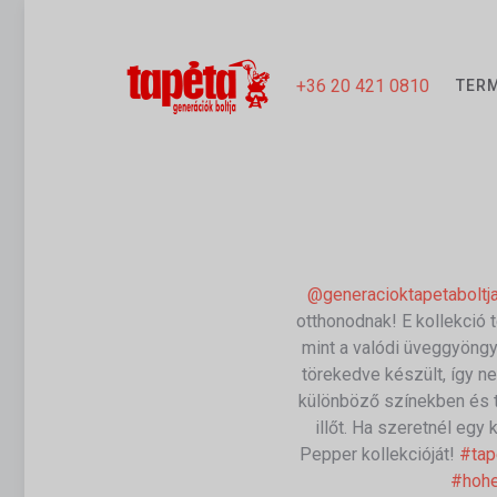
+36 20 421 0810
TER
@generacioktapetaboltj
otthonodnak! E kollekció t
mint a valódi üveggyöngy
törekedve készült, így n
különböző színekben és te
illőt. Ha szeretnél egy 
Pepper kollekcióját!
#tap
#hohe