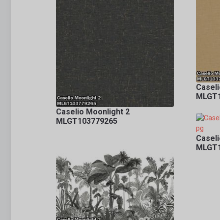
Caseli
MLGT1
Caselio Moonlight 2
MLGT103779265
Caseli
MLGT1