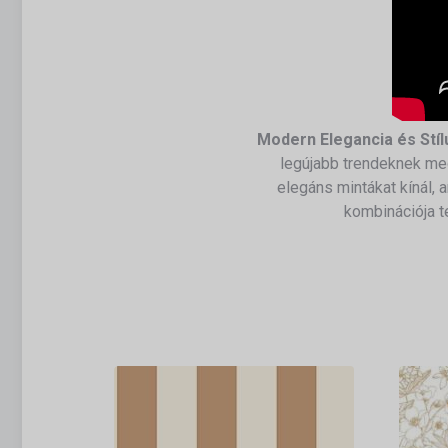
Modern Elegancia és Stí
legújabb trendeknek meg
elegáns mintákat kínál,
kombinációja t