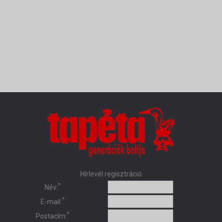
Hírlevél regisztráció
*
Név:
*
E-mail:
*
Postacím: