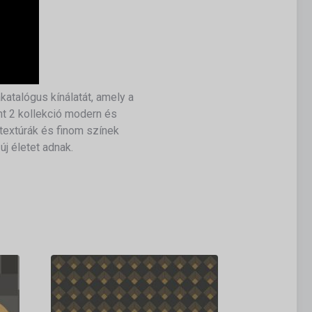
atalógus kínálatát, amely a
ht 2 kollekció modern és
textúrák és finom színek
j életet adnak.