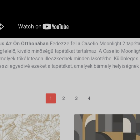
lus Az Ön Otthonában
Fedezze fel a Caselio Moonlight 2 tapétak
felelő, kiváló minőségű tapétákat tartalmaz. A Caselio Moonlig
 amelyek tökéletesen illeszkednek minden lakótérbe. Különleges 
eszi egyedivé ezeket a tapétákat, amelyek bármely helyiségnek ú
1
2
3
4