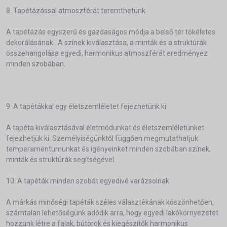
8. Tapétázással atmoszférát teremthetünk
A tapétázás egyszerű és gazdaságos módja a belső tér tökéletes
dekorálásának . A színek kiválasztása, a minták és a struktúrák
összehangolása egyedi, harmonikus atmoszférát eredményez
minden szobában.
9. A tapétákkal egy életszemléletet fejezhetünk ki
A tapéta kiválasztásával életmódunkat és életszemléletünket
fejezhetjük ki. Személyiségünktől függően megmutathatjuk
temperamentumunkat és igényeinket minden szobában színek,
minták és struktúrák segítségével.
10. A tapéták minden szobát egyedivé varázsolnak
A márkás minőségi tapéták széles választékának köszönhetően,
számtalan lehetőségünk adódik arra, hogy egyedi lakókörnyezetet
hozzunk létre a falak, bútorok és kiegészítők harmonikus