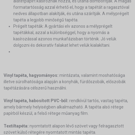
alátétpapírt kasíroznak hozzá, és utána domborítják. A magas
formatartósság azzal érhető el, hogy a tapétát a ragasztóval
nedves állapotban alakítják, és utána szárítják. A mélyprégelt
tapéta a legjobb minőségű tapéta.
Prégelt tapéták: A gyártási elv azonos a mélyprégelt
tapétákkal, azzal a különbséggel, hogy a nyomás a
kasírozással azonos munkafázisban történik. Jó velük
dolgozni és dekoratív falakat lehet velük kialakítani.
Vinyl tapéta, hagyományos:
mintázata, valamint moshatósága
illetve súrolhatósága alapján a konyhák, fürdőszobák, előszobák
tapétázására célszerű használni.
Vinyl tapéta, habosított PVC-ből:
rendkívül tartós, vastag tapéta,
amely bármely helyiségben alkalmazható. A tapéta alsó rétege
papírból készül, a felső rétege műanyag film.
Textiltapéta:
nyomtatott alapon lévő szövet vagy felragasztott
szövet külső rétegére nyomtatott mintás tapéta.