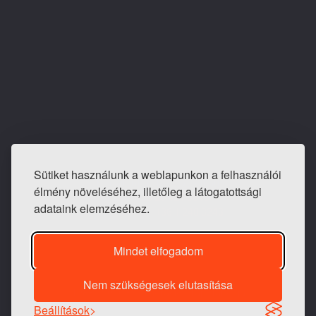
Sütiket használunk a weblapunkon a felhasználói
E-mail: info@tapeta-bolt.hu
élmény növeléséhez, illetőleg a látogatottsági
Mobil:
+36 20 421 0810
adataink elemzéséhez.
Telefon / fax:
+36 1 240 3243
Mindet elfogadom
Nem szükségesek elutasítása
1983 -
2026 © Generációk Tapétaboltja
Beállítások