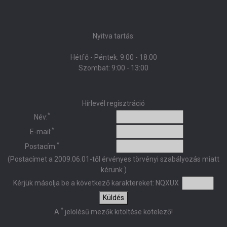
Nyitva tartás:
Hétfő - Péntek: 9:00 - 18:00
Szombat: 9:00 - 13:00
Hírlevél regisztráció
*
Név:
*
E-mail:
*
Postacím:
(Postacímet a 2009.06.01-től érvényes törvényi szabályozás miatt
kérünk.)
Kérjük másolja be a következő karaktereket:
NQXUX
Küldés
*
A
jelölésű mezők kitöltése kötelező!