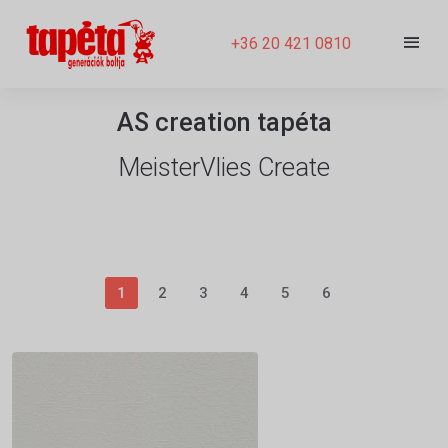
+36 20 421 0810
AS creation tapéta
MeisterVlies Create
1
2
3
4
5
6