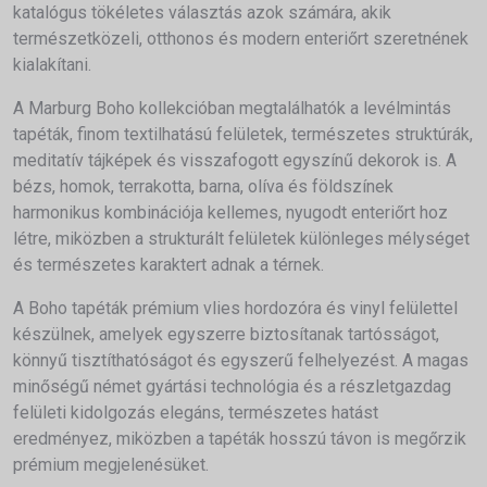
katalógus tökéletes választás azok számára, akik
természetközeli, otthonos és modern enteriőrt szeretnének
kialakítani.
A Marburg Boho kollekcióban megtalálhatók a levélmintás
tapéták, finom textilhatású felületek, természetes struktúrák,
meditatív tájképek és visszafogott egyszínű dekorok is. A
bézs, homok, terrakotta, barna, olíva és földszínek
harmonikus kombinációja kellemes, nyugodt enteriőrt hoz
létre, miközben a strukturált felületek különleges mélységet
és természetes karaktert adnak a térnek.
A Boho tapéták prémium vlies hordozóra és vinyl felülettel
készülnek, amelyek egyszerre biztosítanak tartósságot,
könnyű tisztíthatóságot és egyszerű felhelyezést. A magas
minőségű német gyártási technológia és a részletgazdag
felületi kidolgozás elegáns, természetes hatást
eredményez, miközben a tapéták hosszú távon is megőrzik
prémium megjelenésüket.