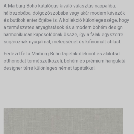
A Marburg Boho katalógus kiváló választás nappaliba,
hálószobába, dolgozószobába vagy akár modern kávézók
és butikok enteriőrjébe is. A kollekció különlegessége, hogy
a természetes anyaghatások és a modern bohém design
harmonikusan kapcsolódnak össze, így a falak egyszerre
sugároznak nyugalmat, melegséget és kifinomult stílust.
Fedezd fel a Marburg Boho tapétakollekciót és alakítsd
otthonodat természetközeli, bohém és prémium hangulatú
designer térré különleges német tapétákkal.