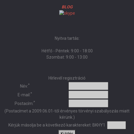
BLOG
Nyitva tartás:
Hétfő - Péntek: 9:00 - 18:00
Szombat: 9:00 - 13:00
Hírlevél regisztráció
*
Név:
*
E-mail:
*
Postacím:
(Postacímet a 2009.06.01-től érvényes törvényi szabályozás miatt
kérünk.)
Kérjük másolja be a következő karaktereket:
BKHY1
Küldés