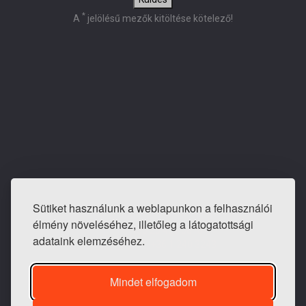
*
A
jelölésű mezők kitöltése kötelező!
Sütiket használunk a weblapunkon a felhasználói
E-mail: info@tapeta-bolt.hu
élmény növeléséhez, illetőleg a látogatottsági
Mobil:
+36 20 421 0810
adataink elemzéséhez.
Telefon / fax:
+36 1 240 3243
Mindet elfogadom