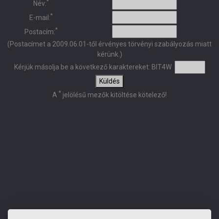
*
Név:
*
E-mail:
*
Postacím:
(Postacímet a 2009.06.01-től érvényes törvényi szabályozás miatt
kérünk.)
Kérjük másolja be a következő karaktereket:
BIT4W
Küldés
*
A
jelölésű mezők kitöltése kötelező!