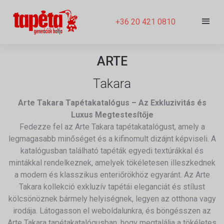
+36 20 421 0810
ARTE
Takara
Arte Takara Tapétakatalógus – Az Exkluzivitás és
Luxus Megtestesítője
Fedezze fel az Arte Takara tapétakatalógust, amely a
legmagasabb minőséget és a kifinomult dizájnt képviseli. A
katalógusban található tapéták egyedi textúrákkal és
mintákkal rendelkeznek, amelyek tökéletesen illeszkednek
a modern és klasszikus enteriőrökhöz egyaránt. Az Arte
Takara kollekció exkluzív tapétái eleganciát és stílust
kölcsönöznek bármely helyiségnek, legyen az otthona vagy
irodája. Látogasson el weboldalunkra, és böngésszen az
Arte Takara tapétakatalógusban, hogy megtalálja a tökéletes