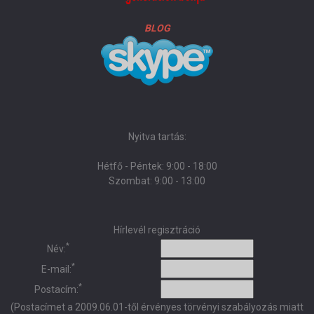
BLOG
Nyitva tartás:
Hétfő - Péntek: 9:00 - 18:00
Szombat: 9:00 - 13:00
Hírlevél regisztráció
*
Név:
*
E-mail:
*
Postacím:
(Postacímet a 2009.06.01-től érvényes törvényi szabályozás miatt