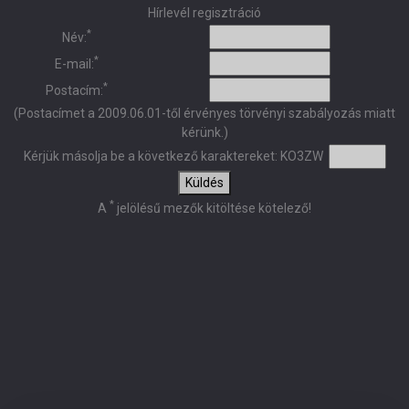
Hírlevél regisztráció
*
Név:
*
E-mail:
*
Postacím:
(Postacímet a 2009.06.01-től érvényes törvényi szabályozás miatt
kérünk.)
Kérjük másolja be a következő karaktereket:
KO3ZW
Küldés
*
A
jelölésű mezők kitöltése kötelező!