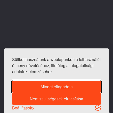
Sütiket használunk a weblapunkon a felhasználói
E-mail: info@tapeta-bolt.hu
élmény növeléséhez, illetőleg a látogatottsági
Mobil:
+36 20 421 0810
adataink elemzéséhez.
Telefon / fax:
+36 1 240 3243
Mindet elfogadom
Nem szükségesek elutasítása
1983 -
2026 © Generációk Tapétaboltja
Beállítások