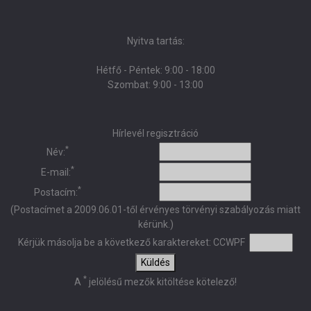
Nyitva tartás:
Hétfő - Péntek: 9:00 - 18:00
Szombat: 9:00 - 13:00
Hírlevél regisztráció
*
Név:
*
E-mail:
*
Postacím:
(Postacímet a 2009.06.01-től érvényes törvényi szabályozás miatt
kérünk.)
Kérjük másolja be a következő karaktereket:
CCWPF
Küldés
*
A
jelölésű mezők kitöltése kötelező!