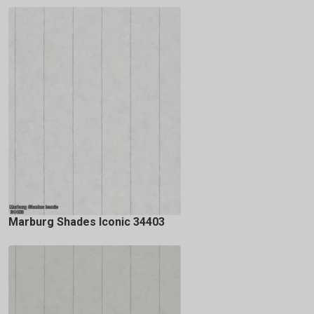
Marburg Shades Iconic 34403