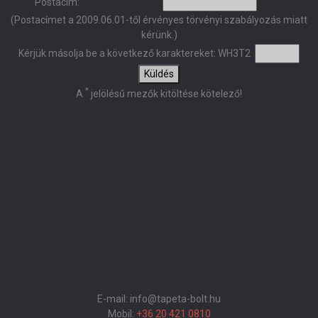
Postacím:
(Postacímet a 2009.06.01-től érvényes törvényi szabályozás miatt
kérünk.)
Kérjük másolja be a következő karaktereket:
WH3T2
Küldés
*
A
jelölésű mezők kitöltése kötelező!
E-mail: info@tapeta-bolt.hu
Mobil:
+36 20 421 0810