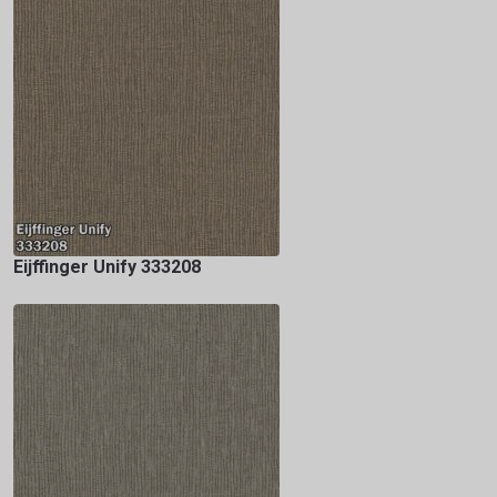
Eijffinger Unify 333208