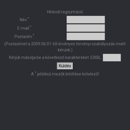
Hírlevél regisztráció
*
Név:
*
E-mail:
*
Postacím:
(Postacímet a 2009.06.01-től érvényes törvényi szabályozás miatt
kérünk.)
Kérjük másolja be a következő karaktereket:
EIXBL
Küldés
*
A
jelölésű mezők kitöltése kötelező!