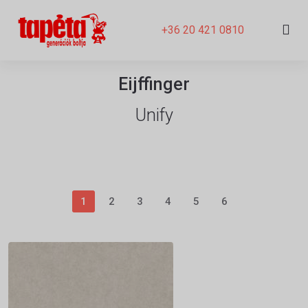
+36 20 421 0810
Eijffinger
Unify
1
2
3
4
5
6