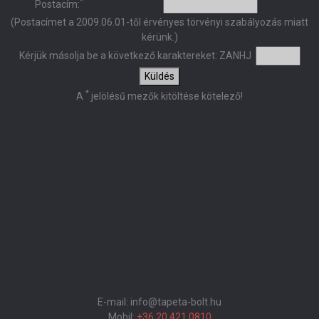
*
Postacím:
(Postacímet a 2009.06.01-től érvényes törvényi szabályozás miatt
kérünk.)
Kérjük másolja be a következő karaktereket:
ZANHJ
Küldés
*
A
jelölésű mezők kitöltése kötelező!
E-mail: info@tapeta-bolt.hu
Mobil:
+36 20 421 0810