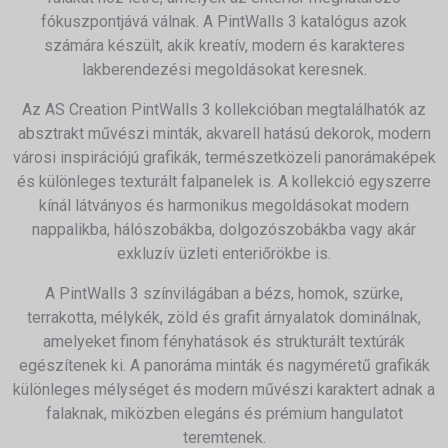
fókuszpontjává válnak. A PintWalls 3 katalógus azok
számára készült, akik kreatív, modern és karakteres
lakberendezési megoldásokat keresnek.
Az AS Creation PintWalls 3 kollekcióban megtalálhatók az
absztrakt művészi minták, akvarell hatású dekorok, modern
városi inspirációjú grafikák, természetközeli panorámaképek
és különleges texturált falpanelek is. A kollekció egyszerre
kínál látványos és harmonikus megoldásokat modern
nappalikba, hálószobákba, dolgozószobákba vagy akár
exkluzív üzleti enteriőrökbe is.
A PintWalls 3 színvilágában a bézs, homok, szürke,
terrakotta, mélykék, zöld és grafit árnyalatok dominálnak,
amelyeket finom fényhatások és strukturált textúrák
egészítenek ki. A panoráma minták és nagyméretű grafikák
különleges mélységet és modern művészi karaktert adnak a
falaknak, miközben elegáns és prémium hangulatot
teremtenek.