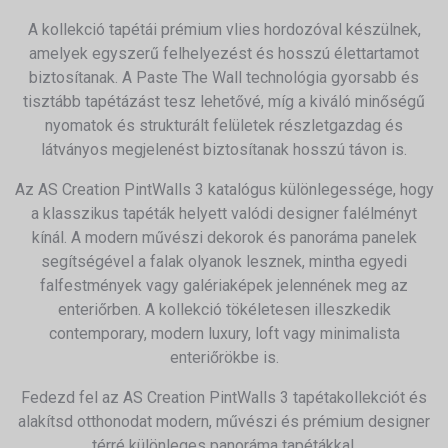
A kollekció tapétái prémium vlies hordozóval készülnek,
amelyek egyszerű felhelyezést és hosszú élettartamot
biztosítanak. A Paste The Wall technológia gyorsabb és
tisztább tapétázást tesz lehetővé, míg a kiváló minőségű
nyomatok és strukturált felületek részletgazdag és
látványos megjelenést biztosítanak hosszú távon is.
Az AS Creation PintWalls 3 katalógus különlegessége, hogy
a klasszikus tapéták helyett valódi designer falélményt
kínál. A modern művészi dekorok és panoráma panelek
segítségével a falak olyanok lesznek, mintha egyedi
falfestmények vagy galériaképek jelennének meg az
enteriőrben. A kollekció tökéletesen illeszkedik
contemporary, modern luxury, loft vagy minimalista
enteriőrökbe is.
Fedezd fel az AS Creation PintWalls 3 tapétakollekciót és
alakítsd otthonodat modern, művészi és prémium designer
térré különleges panoráma tapétákkal.