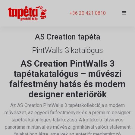
+36 20 421 0810
AS Creation tapéta
PintWalls 3 katalógus
AS Creation PintWalls 3
tapétakatalógus – művészi
falfestmény hatás és modern
designer enteriőrök
Az
AS Creation
PintWalls 3 tapétakollekciója a modern
művészet, az egyedi falfestmények és a prémium designer
tapéták különleges találkozása. A kollekció látványos
panoráma mintáival és művészi grafikáival valódi statement
falakat hoz létre, amelyek az enteriőr meghatározó