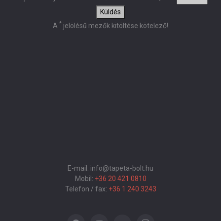
Küldés
*
A
jelölésű mezők kitöltése kötelező!
E-mail: info@tapeta-bolt.hu
Mobil:
+36 20 421 0810
Telefon / fax:
+36 1 240 3243