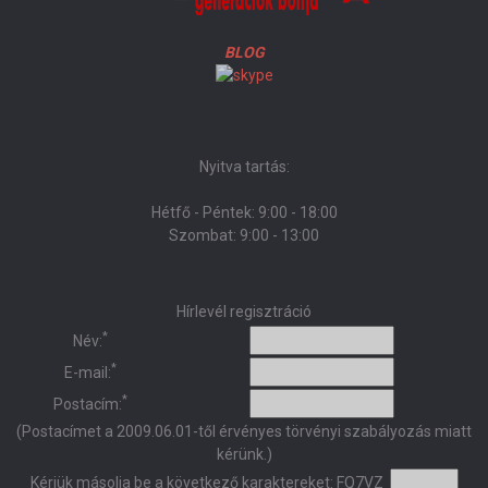
BLOG
Nyitva tartás:
Hétfő - Péntek: 9:00 - 18:00
Szombat: 9:00 - 13:00
Hírlevél regisztráció
*
Név:
*
E-mail:
*
Postacím:
(Postacímet a 2009.06.01-től érvényes törvényi szabályozás miatt
kérünk.)
Kérjük másolja be a következő karaktereket:
FQ7VZ