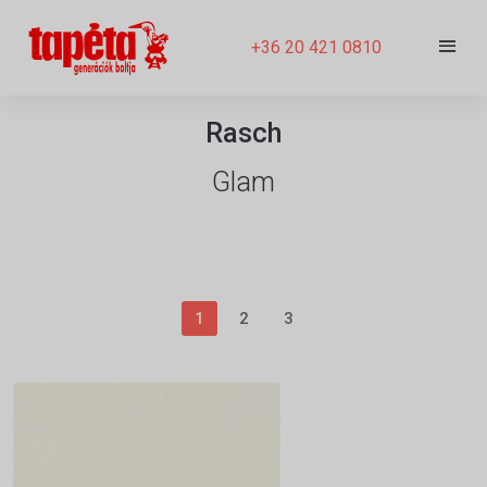
+36 20 421 0810
Rasch
Glam
1
2
3