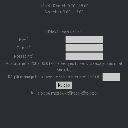
Hétfő - Péntek: 9:00 - 18:00
Szombat: 9:00 - 13:00
Hírlevél regisztráció
*
Név:
*
E-mail:
*
Postacím:
(Postacímet a 2009.06.01-től érvényes törvényi szabályozás miatt
kérünk.)
Kérjük másolja be a következő karaktereket:
LKTOG
Küldés
*
A
jelölésű mezők kitöltése kötelező!