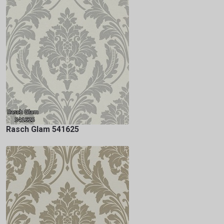
Rasch Glam 541625