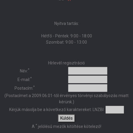
Nyitva tartás:
Hétfő - Péntek: 9:00 - 18:00
Szombat: 9:00 - 13:00
Hírlevél regisztráció
*
Név:
*
E-mail:
*
Postacím:
(Postacímet a 2009.06.01-től érvényes törvényi szabályozás miatt
kérünk.)
Kérjük másolja be a következő karaktereket:
LNZBI
Küldés
*
A
jelölésű mezők kitöltése kötelező!