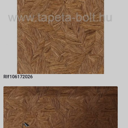
Rlf106172026