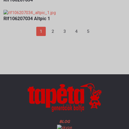
Rlf106207034 Altpic 1
1
2
3
4
5
BLOG