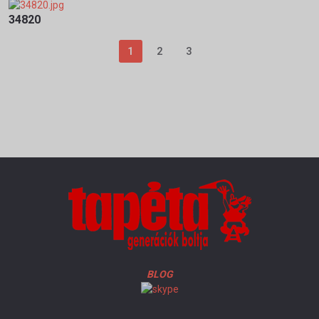
34820
1
2
3
BLOG