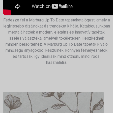
Fedezze fel a Marburg Up To Date tapétakatalógust, amely a
legfrissebb dizájnokat és trendeket kínálja. Katalógusunkban
megtalálhatóak a modern, elegáns és innovatív tapéták
széles választéka, amelyek tökéletesen illeszkednek
minden belső térhez. A Marburg Up To Date tapéták kiváló
minőségű anyagokból készülnek, könnyen felhelyezhetők
és tartósak, így ideálisak mind otthoni, mind irodai
használatra.