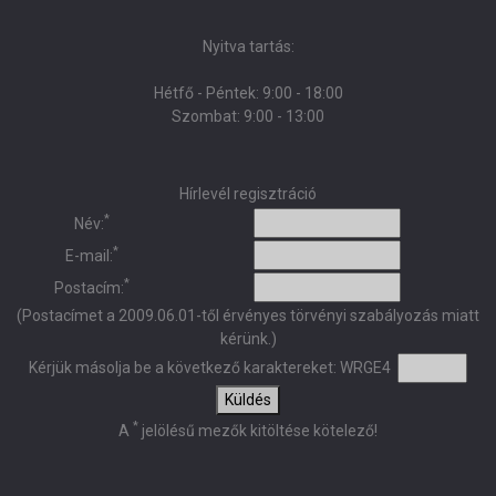
Nyitva tartás:
Hétfő - Péntek: 9:00 - 18:00
Szombat: 9:00 - 13:00
Hírlevél regisztráció
*
Név:
*
E-mail:
*
Postacím:
(Postacímet a 2009.06.01-től érvényes törvényi szabályozás miatt
kérünk.)
Kérjük másolja be a következő karaktereket:
WRGE4
Küldés
*
A
jelölésű mezők kitöltése kötelező!