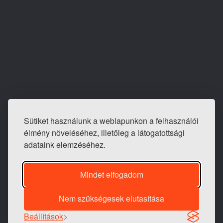
Sütiket használunk a weblapunkon a felhasználói
E-mail: info@tapeta-bolt.hu
élmény növeléséhez, illetőleg a látogatottsági
Mobil:
+36 20 421 0810
adataink elemzéséhez.
Telefon / fax:
+36 1 240 3243
Mindet elfogadom
Nem szükségesek elutasítása
1983 -
2026 © Generációk Tapétaboltja
Beállítások