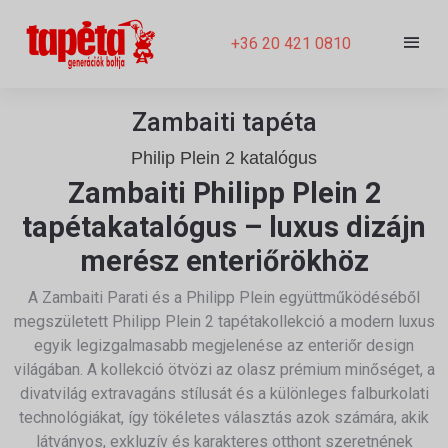
+36 20 421 0810
Zambaiti tapéta
Philip Plein 2 katalógus
Zambaiti Philipp Plein 2
tapétakatalógus – luxus dizájn
merész enteriőrökhöz
A
Zambaiti Parati
és a
Philipp Plein
együttműködéséből
megszületett Philipp Plein 2 tapétakollekció a modern luxus
egyik legizgalmasabb megjelenése az enteriőr design
világában. A kollekció ötvözi az olasz prémium minőséget, a
divatvilág extravagáns stílusát és a különleges falburkolati
technológiákat, így tökéletes választás azok számára, akik
látványos, exkluzív és karakteres otthont szeretnének