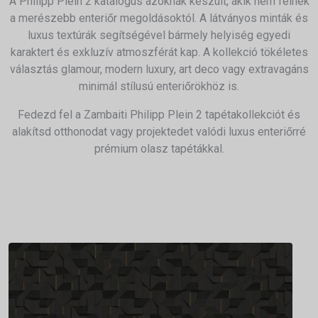
A Philipp Plein 2 katalógus azoknak készült, akik nem félnek
a merészebb enteriőr megoldásoktól. A látványos minták és
luxus textúrák segítségével bármely helyiség egyedi
karaktert és exkluzív atmoszférát kap. A kollekció tökéletes
választás glamour, modern luxury, art deco vagy extravagáns
minimál stílusú enteriőrökhöz is.
Fedezd fel a Zambaiti Philipp Plein 2 tapétakollekciót és
alakítsd otthonodat vagy projektedet valódi luxus enteriőrré
prémium olasz tapétákkal.