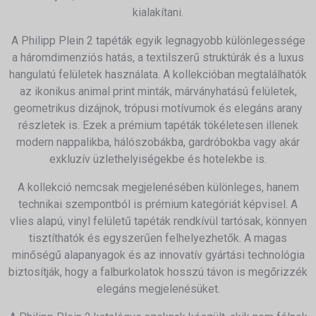
kialakítani.
A Philipp Plein 2 tapéták egyik legnagyobb különlegessége
a háromdimenziós hatás, a textilszerű struktúrák és a luxus
hangulatú felületek használata. A kollekcióban megtalálhatók
az ikonikus animal print minták, márványhatású felületek,
geometrikus dizájnok, trópusi motívumok és elegáns arany
részletek is. Ezek a prémium tapéták tökéletesen illenek
modern nappalikba, hálószobákba, gardróbokba vagy akár
exkluzív üzlethelyiségekbe és hotelekbe is.
A kollekció nemcsak megjelenésében különleges, hanem
technikai szempontból is prémium kategóriát képvisel. A
vlies alapú, vinyl felületű tapéták rendkívül tartósak, könnyen
tisztíthatók és egyszerűen felhelyezhetők. A magas
minőségű alapanyagok és az innovatív gyártási technológia
biztosítják, hogy a falburkolatok hosszú távon is megőrizzék
elegáns megjelenésüket.