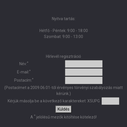
Nyitva tartás:
Hétfő - Péntek: 9:00 - 18:00
Szombat: 9:00 - 13:00
Hírlevél regisztráció
*
Név:
*
E-mail:
*
Postacím:
(Postacímet a 2009.06.01-től érvényes törvényi szabályozás miatt
kérünk.)
Kérjük másolja be a következő karaktereket:
X5UPG
Küldés
*
A
jelölésű mezők kitöltése kötelező!