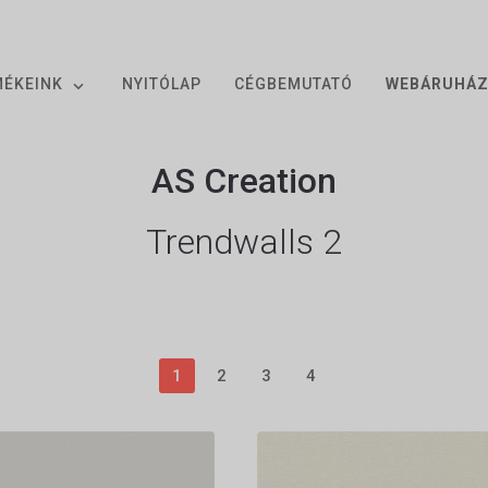
MÉKEINK
NYITÓLAP
CÉGBEMUTATÓ
WEBÁRUHÁ
AS Creation
Trendwalls 2
1
2
3
4