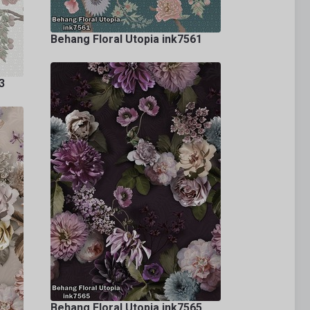
Behang Floral Utopia ink7561
3
Behang Floral Utopia ink7565