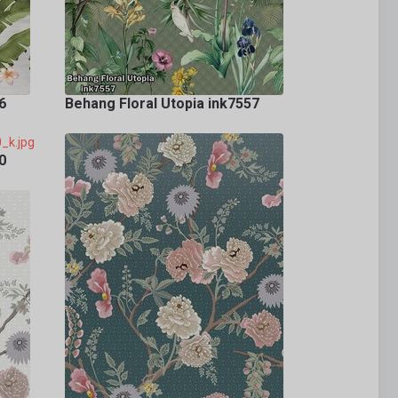
6
Behang Floral Utopia ink7557
0