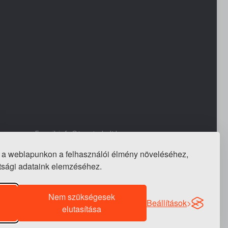
E-mail: info@tapeta-bolt.hu
Mobil:
+36 20 421 0810
 a weblapunkon a felhasználói élmény növeléséhez,
Telefon / fax:
+36 1 240 3243
ottsági adataink elemzéséhez.
Nem szükségesek
Beállítások
elutasítása