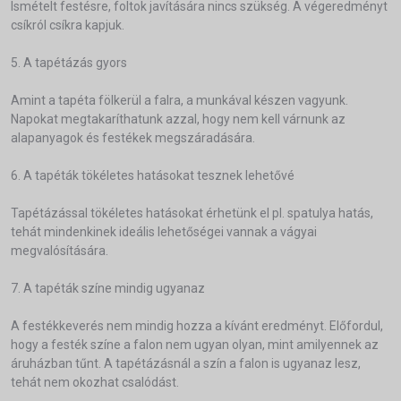
Ismételt festésre, foltok javítására nincs szükség. A végeredményt
csíkról csíkra kapjuk.
5. A tapétázás gyors
Amint a tapéta fölkerül a falra, a munkával készen vagyunk.
Napokat megtakaríthatunk azzal, hogy nem kell várnunk az
alapanyagok és festékek megszáradására.
6. A tapéták tökéletes hatásokat tesznek lehetővé
Tapétázással tökéletes hatásokat érhetünk el pl. spatulya hatás,
tehát mindenkinek ideális lehetőségei vannak a vágyai
megvalósítására.
7. A tapéták színe mindig ugyanaz
A festékkeverés nem mindig hozza a kívánt eredményt. Előfordul,
hogy a festék színe a falon nem ugyan olyan, mint amilyennek az
áruházban tűnt. A tapétázásnál a szín a falon is ugyanaz lesz,
tehát nem okozhat csalódást.