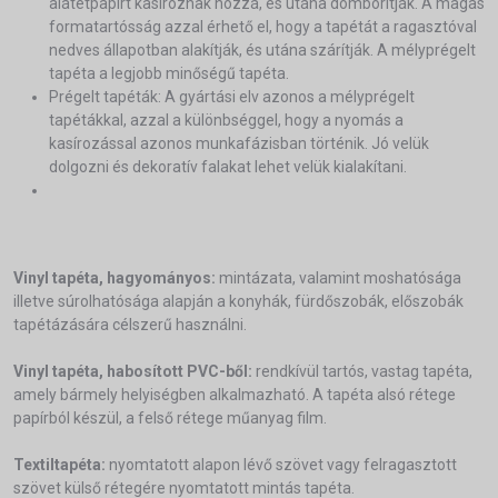
alátétpapírt kasíroznak hozzá, és utána domborítják. A magas
formatartósság azzal érhető el, hogy a tapétát a ragasztóval
nedves állapotban alakítják, és utána szárítják. A mélyprégelt
tapéta a legjobb minőségű tapéta.
Prégelt tapéták: A gyártási elv azonos a mélyprégelt
tapétákkal, azzal a különbséggel, hogy a nyomás a
kasírozással azonos munkafázisban történik. Jó velük
dolgozni és dekoratív falakat lehet velük kialakítani.
Vinyl tapéta, hagyományos:
mintázata, valamint moshatósága
illetve súrolhatósága alapján a konyhák, fürdőszobák, előszobák
tapétázására célszerű használni.
Vinyl tapéta, habosított PVC-ből:
rendkívül tartós, vastag tapéta,
amely bármely helyiségben alkalmazható. A tapéta alsó rétege
papírból készül, a felső rétege műanyag film.
Textiltapéta:
nyomtatott alapon lévő szövet vagy felragasztott
szövet külső rétegére nyomtatott mintás tapéta.