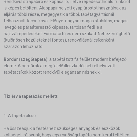
Rendkívül strapabíró és kopásálló, illetve repedésáthidaló funkciót
is képes betölteni. Alappapír helyett gyapjúrostot használnak az
eljárás többi része, megegyezik a többi, tapétagyártásnál
felhasznált technikával. Előnye: nagyon magas stabilitás, magas
levegő és páraáteresztő képessé, tartósan fedi le a
hajszálrepedéseket. Formatartó és nem szakad. Nehezen éghető
(különösen közületeknél fontos), renoválásnál csíkonként
szárazon lehúzható.
Bordűr
(
szegőtapéta
): a tapétázott falfelület modern befejező
eleme. A bordűrök a megfelelő illeszkedéssel felhelyezett
tapétacsíkok között rendkívül elegánsan néznek ki.
Tíz érv a tapétázás mellett
1. A tapéta olcsó
Ha összeadjuk a festéshez szükséges anyagok és eszközök
költségét, rájövünk, hogy egy minőségi tapéta nem kerül feltétlen