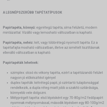
A LEGNÉPSZERÛBB TAPÉTATÍPUSOK
Papírtapéta, könnyű:
egyrétegű tapéta, síma felületű, modern
mintázattal. Vízálló vagy lemosható változatban is kapható.
Papírtapéta, nehéz:
két, vagy többrétegű nyomott tapéta. Ez a
tapétafajta mosható változatban, illetve az ismételt tisztításnak
ellenálló változatban is kapható.
Papírtapéták lehetnek:
szimplex: olcsó és vékony tapéta, ezért a tapétázandó felület
nagyon jó előkészítést igényel
duplex tapéták: kétrétegű papír, jó színtartó tulajdonsággal
rendelkezik, a dupla réteg miatt jobb a szakító szilárdsága,
könnyebb vele dolgozni.
Mélyprégelt tapéta: első lépésként egy 70-80g/m2 fedőpapírt
nyomnak mélynyomással, második lépésben egy 80-100g/m2