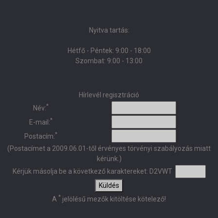
Nyitva tartás:
Hétfő - Péntek: 9:00 - 18:00
Szombat: 9:00 - 13:00
Hírlevél regisztráció
*
Név:
*
E-mail:
*
Postacím:
(Postacímet a 2009.06.01-től érvényes törvényi szabályozás miatt
kérünk.)
Kérjük másolja be a következő karaktereket:
D2VWT
Küldés
*
A
jelölésű mezők kitöltése kötelező!