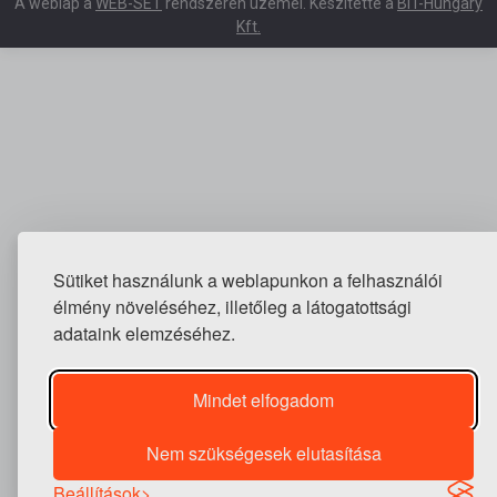
A weblap a
WEB-SET
rendszeren üzemel. Készítette a
BIT-Hungary
Kft.
Sütiket használunk a weblapunkon a felhasználói
élmény növeléséhez, illetőleg a látogatottsági
adataink elemzéséhez.
Mindet elfogadom
Nem szükségesek elutasítása
Beállítások