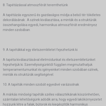
8. Tapétázással atmoszférát teremthetünk
A tapétázás egyszerű és gazdaságos módja a belső tér tökéletes
dekorálásának . A színek kiválasztása, a minták és a struktúrák
összehangolása egyedi, harmonikus atmoszférát eredményez
minden szobában.
9. A tapétákkal egy életszemléletet fejezhetünk ki
A tapéta kiválasztásával életmódunkat és életszemléletünket
fejezhetjük ki. Személyiségünktől függően megmutathatjuk
temperamentumunkat és igényeinket minden szobában színek,
minták és struktúrák segítségével.
10. A tapéták minden szobát egyedivé varázsolnak
A márkás minőségi tapéták széles választékának köszönhetően,
számtalan lehetőségünk adódik arra, hogy egyedi lakókörnyezetet
hozzunk létre a falak, bútorok és kiegészítők harmonikus