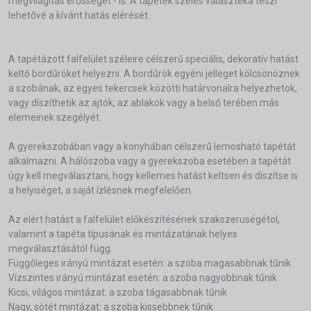
megvilágítás erősségét - is. A tapéték széles választéka teszi
lehetővé a kívánt hatás elérését.
A tapétázott falfelület széleire célszerű speciális, dekoratív hatást
keltő bordűröket helyezni. A bordűrök egyéni jelleget kölcsönöznek
a szobának, az egyes tekercsek közötti határvonalra helyezhetok,
vagy díszíthetik az ajtók, az ablakok vagy a belső terében más
elemeinek szegélyét.
A gyerekszobában vagy a konyhában célszerű lemosható tapétát
alkalmazni. A hálószoba vagy a gyerekszoba esetében a tapétát
úgy kell megválasztani, hogy kellemes hatást keltsen és díszítse is
a helyiséget, a saját ízlésnek megfelelően.
Az elért hatást a falfelület előkészítésének szakszeruségétol,
valamint a tapéta típusának és mintázatának helyes
megválasztásától függ.
Függőleges irányú mintázat esetén: a szoba magasabbnak tűnik
Vízszintes irányú mintázat esetén: a szoba nagyobbnak tűnik
Kicsi, világos mintázat: a szoba tágasabbnak tűnik
Nagy, sötét mintázat: a szoba kissebbnek tűnik