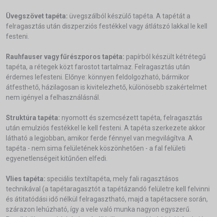
Üvegszövet tapéta:
üvegszálból készülő tapéta. A tapétát a
felragasztás után diszperziós festékkel vagy átlátszó lakkal le kell
festeni.
Rauhfauser vagy fűrészporos tapéta:
papírból készült kétrétegű
tapéta, a rétegek közt farostot tartalmaz. Felragasztás után
érdemes lefesteni. Előnye: könnyen feldolgozható, bármikor
átfesthető, házilagosan is kivitelezhető, különösebb szakértelmet
nem igényel a felhasználásnál.
Struktúra tapéta:
nyomott és szemcsézett tapéta, felragasztás
után emulziós festékkel le kell festeni. A tapéta szerkezete akkor
látható a legjobban, amikor ferde fénnyel van megvilágítva. A
tapéta - nem sima felületének köszönhetően - a fal felületi
egyenetlenségeit kitűnően elfedi.
Vlies tapéta:
speciális textiltapéta, mely fali ragasztásos
technikával (a tapétaragasztót a tapétázandó felületre kell felvinni
és átitatódási idő nélkül felragasztható, majd a tapétacsere során,
szárazon lehúzható, így a vele való munka nagyon egyszerű.