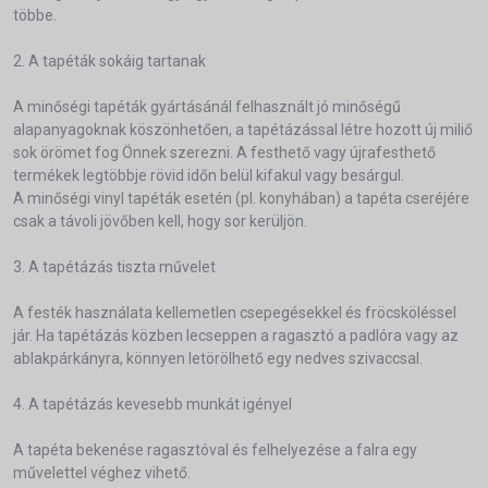
többe.
2. A tapéták sokáig tartanak
A minőségi tapéták gyártásánál felhasznált jó minőségű
alapanyagoknak köszönhetően, a tapétázással létre hozott új miliő
sok örömet fog Önnek szerezni. A festhető vagy újrafesthető
termékek legtöbbje rövid időn belül kifakul vagy besárgul.
A minőségi vinyl tapéták esetén (pl. konyhában) a tapéta cseréjére
csak a távoli jövőben kell, hogy sor kerüljön.
3. A tapétázás tiszta művelet
A festék használata kellemetlen csepegésekkel és fröcsköléssel
jár. Ha tapétázás közben lecseppen a ragasztó a padlóra vagy az
ablakpárkányra, könnyen letörölhető egy nedves szivaccsal.
4. A tapétázás kevesebb munkát igényel
A tapéta bekenése ragasztóval és felhelyezése a falra egy
művelettel véghez vihető.