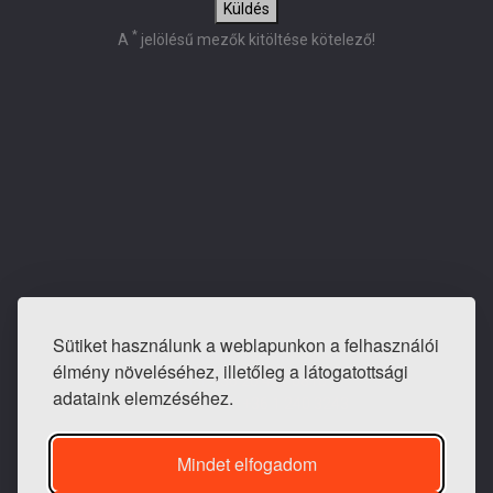
Küldés
*
A
jelölésű mezők kitöltése kötelező!
Sütiket használunk a weblapunkon a felhasználói
E-mail: info@tapeta-bolt.hu
élmény növeléséhez, illetőleg a látogatottsági
Mobil:
+36 20 421 0810
adataink elemzéséhez.
Telefon / fax:
+36 1 240 3243
Mindet elfogadom