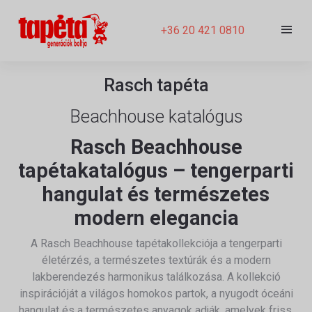
+36 20 421 0810
Rasch tapéta
Beachhouse katalógus
Rasch Beachhouse
tapétakatalógus – tengerparti
hangulat és természetes
modern elegancia
A
Rasch
Beachhouse tapétakollekciója a tengerparti
életérzés, a természetes textúrák és a modern
lakberendezés harmonikus találkozása. A kollekció
inspirációját a világos homokos partok, a nyugodt óceáni
hangulat és a természetes anyagok adják, amelyek friss,