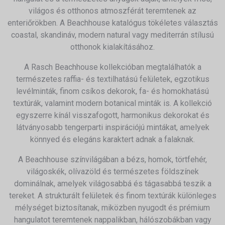
világos és otthonos atmoszférát teremtenek az
enteriőrökben. A Beachhouse katalógus tökéletes választás
coastal, skandináv, modern natural vagy mediterrán stílusú
otthonok kialakításához.
A Rasch Beachhouse kollekcióban megtalálhatók a
természetes raffia- és textilhatású felületek, egzotikus
levélminták, finom csíkos dekorok, fa- és homokhatású
textúrák, valamint modern botanical minták is. A kollekció
egyszerre kínál visszafogott, harmonikus dekorokat és
látványosabb tengerparti inspirációjú mintákat, amelyek
könnyed és elegáns karaktert adnak a falaknak.
A Beachhouse színvilágában a bézs, homok, törtfehér,
világoskék, olívazöld és természetes földszínek
dominálnak, amelyek világosabbá és tágasabbá teszik a
tereket. A strukturált felületek és finom textúrák különleges
mélységet biztosítanak, miközben nyugodt és prémium
hangulatot teremtenek nappalikban, hálószobákban vagy