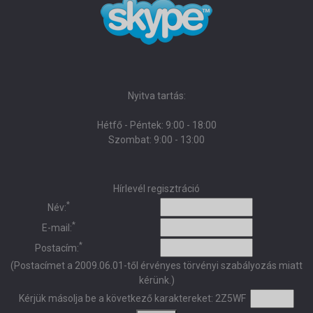
Nyitva tartás:
Hétfő - Péntek: 9:00 - 18:00
Szombat: 9:00 - 13:00
Hírlevél regisztráció
*
Név:
*
E-mail:
*
Postacím:
(Postacímet a 2009.06.01-től érvényes törvényi szabályozás miatt
kérünk.)
Kérjük másolja be a következő karaktereket:
2Z5WF