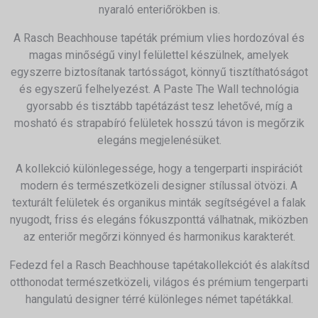
nyaraló enteriőrökben is.
A Rasch Beachhouse tapéták prémium vlies hordozóval és
magas minőségű vinyl felülettel készülnek, amelyek
egyszerre biztosítanak tartósságot, könnyű tisztíthatóságot
és egyszerű felhelyezést. A Paste The Wall technológia
gyorsabb és tisztább tapétázást tesz lehetővé, míg a
mosható és strapabíró felületek hosszú távon is megőrzik
elegáns megjelenésüket.
A kollekció különlegessége, hogy a tengerparti inspirációt
modern és természetközeli designer stílussal ötvözi. A
texturált felületek és organikus minták segítségével a falak
nyugodt, friss és elegáns fókuszponttá válhatnak, miközben
az enteriőr megőrzi könnyed és harmonikus karakterét.
Fedezd fel a Rasch Beachhouse tapétakollekciót és alakítsd
otthonodat természetközeli, világos és prémium tengerparti
hangulatú designer térré különleges német tapétákkal.