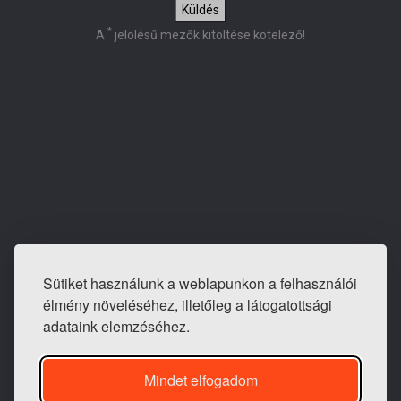
Küldés
*
A
jelölésű mezők kitöltése kötelező!
Sütiket használunk a weblapunkon a felhasználói
E-mail: info@tapeta-bolt.hu
élmény növeléséhez, illetőleg a látogatottsági
Mobil:
+36 20 421 0810
adataink elemzéséhez.
Telefon / fax:
+36 1 240 3243
Mindet elfogadom