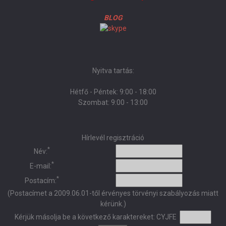
BLOG
Nyitva tartás:
Hétfő - Péntek: 9:00 - 18:00
Szombat: 9:00 - 13:00
Hírlevél regisztráció
*
Név:
*
E-mail:
*
Postacím:
(Postacímet a 2009.06.01-től érvényes törvényi szabályozás miatt
kérünk.)
Kérjük másolja be a következő karaktereket:
CYJFE