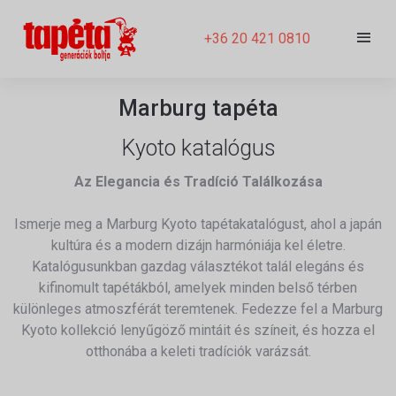
+36 20 421 0810
Marburg tapéta
Kyoto katalógus
Az Elegancia és Tradíció Találkozása
Ismerje meg a Marburg Kyoto tapétakatalógust, ahol a japán
kultúra és a modern dizájn harmóniája kel életre.
Katalógusunkban gazdag választékot talál elegáns és
kifinomult tapétákból, amelyek minden belső térben
különleges atmoszférát teremtenek. Fedezze fel a Marburg
Kyoto kollekció lenyűgöző mintáit és színeit, és hozza el
otthonába a keleti tradíciók varázsát.