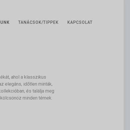
ZUNK
TANÁCSOK/TIPPEK
KAPCSOLAT
kát, ahol a klasszikus
 elegáns, időtlen minták,
llekcióban, és találja meg
t kölcsönöz minden térnek.