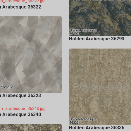
n Arabesque 36322
Holden Arabesque 36293
n Arabesque 36323
n Arabesque 36340
Holden Arabesque 36336