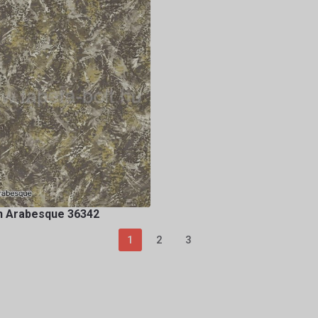
n Arabesque 36342
1
2
3