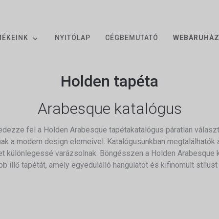
MÉKEINK
NYITÓLAP
CÉGBEMUTATÓ
WEBÁRUHÁ
Holden tapéta
Arabesque katalógus
dezze fel a Holden Arabesque tapétakatalógus páratlan választé
nak a modern design elemeivel. Katalógusunkban megtalálhatók az
t különlegessé varázsolnak. Böngésszen a Holden Arabesque ko
b illő tapétát, amely egyedülálló hangulatot és kifinomult stílus