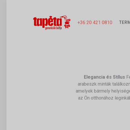
+36 20 421 0810
TER
Elegancia és Stílus
Fe
arabeszk minták találkoz
amelyek bármely helyisége
az Ön otthonához leginkáb