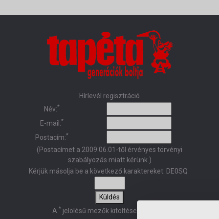
Hírlevél regisztráció
*
Név:
*
E-mail:
*
Postacím:
(Postacímet a 2009.06.01-től érvényes törvényi
szabályozás miatt kérünk.)
Kérjük másolja be a következő karaktereket:
DE0SQ
Küldés
*
A
jelölésű mezők kitöltése kötelező!