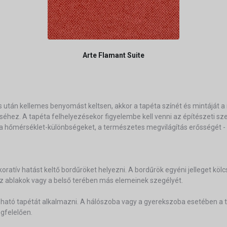
Arte Flamant Suite
után kellemes benyomást keltsen, akkor a tapéta színét és mintáját a 
léséhez. A tapéta felhelyezésekor figyelembe kell venni az építészeti 
 hőmérséklet-különbségeket, a természetes megvilágítás erősségét - is
dekoratív hatást keltő bordűröket helyezni. A bordűrök egyéni jelleget k
 az ablakok vagy a belső terében más elemeinek szegélyét.
tó tapétát alkalmazni. A hálószoba vagy a gyerekszoba esetében a ta
egfelelően.