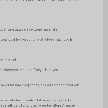
azonos munkafázisban történik. Jó velük dolgozni és
obák tapétázására célszerű használni.
tege papírból készül, a felső rétege műanyag film.
ell festeni.
tán érdemes lefesteni. Előnye: könnyen
 akkor látható a legjobban, amikor ferde fénnyel van
 és átitatódási idő nélkül felragasztható, majd a
edésáthidaló funkciót is képes betölteni. Alappapír