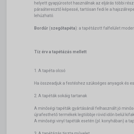
helyett gyapjúrostot használnak az eljárás többi rés
páraáteresztő képessé, tartósan fedi le a hajszálr
lehúzható.
Bordűr
(
szegőtapéta
): a tapétázott falfelület mod
Tíz érv a tapétázás mellett
1. A tapéta olcsó
Ha összeadjuk a festéshez szükséges anyagok és eszk
2. A tapéták sokáig tartanak
A minőségi tapéták gyártásánál felhasznált jó minős
újrafesthető termékek legtöbbje rövid időn belül kifa
A minőségi vinyl tapéták esetén (pl. konyhában) a tapé
3. A tapétázás tiszta művelet