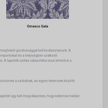
Omexco Gala
megfelelő gondossággal kell kiválasztanunk. A
szempontokat és a helyiségben uralkodó
. A tapéték széles választéka teszi lehetővé a
ölcsönöznek a szobának, az egyes tekercsek közötti
pétát úgy kell megválasztani, hogy kellemes hatást