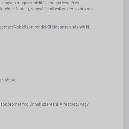
ye: nagyon magas stabilitás, magas levegő és
eteknél fontos), renoválásnál csíkonként szárazon
tapétacsíkok között rendkívül elegánsan néznek ki.
en többe.
ő sok örömet fog Önnek szerezni. A festhető vagy