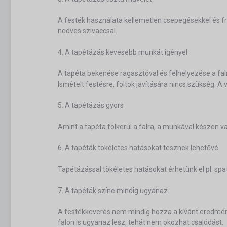
A festék használata kellemetlen csepegésekkel és fr
nedves szivaccsal.
4. A tapétázás kevesebb munkát igényel
A tapéta bekenése ragasztóval és felhelyezése a fal
Ismételt festésre, foltok javítására nincs szükség. A
5. A tapétázás gyors
Amint a tapéta fölkerül a falra, a munkával készen
6. A tapéták tökéletes hatásokat tesznek lehetővé
Tapétázással tökéletes hatásokat érhetünk el pl. spa
7. A tapéták színe mindig ugyanaz
A festékkeverés nem mindig hozza a kívánt eredményt
falon is ugyanaz lesz, tehát nem okozhat csalódást.