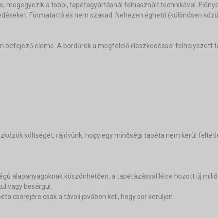
ze, megegyezik a többi, tapétagyártásnál felhasznált technikával. Előn
epedéseket. Formatartó és nem szakad. Nehezen éghető (különösen közül
ern befejező eleme. A bordűrök a megfelelő illeszkedéssel felhelyezett 
özök költségét, rájövünk, hogy egy minőségi tapéta nem kerül feltétl
égű alapanyagoknak köszönhetően, a tapétázással létre hozott új mili
kul vagy besárgul.
ta cseréjére csak a távoli jövőben kell, hogy sor kerüljön.