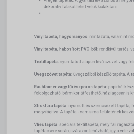
Prégelt tapéták: A gyártási elv azonos a mélypr
dekoratív falakat lehet velük kialakítani.
Vinyl tapéta, hagyományos:
mintázata, valamint mos
Vinyl tapéta, habosított PVC-ből:
rendkívül tartós, 
Textiltapéta:
nyomtatott alapon lévő szövet vagy fel
Üvegszövet tapéta:
üvegszálból készülő tapéta. A tap
Rauhfauser vagy fűrészporos tapéta:
papírból kész
feldolgozható, bármikor átfesthető, házilagosan is k
Struktúra tapéta:
nyomott és szemcsézett tapéta, fel
megvilágítva. A tapéta - nem sima felületének köszönh
Vlies tapéta:
speciális textiltapéta, mely fali ragaszt
tapétacsere során, szárazon lehúzható, így a vele val