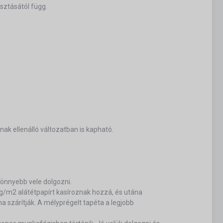
sztásától függ.
nak ellenálló változatban is kapható.
 könnyebb vele dolgozni.
/m2 alátétpapírt kasíroznak hozzá, és utána
a szárítják. A mélyprégelt tapéta a legjobb