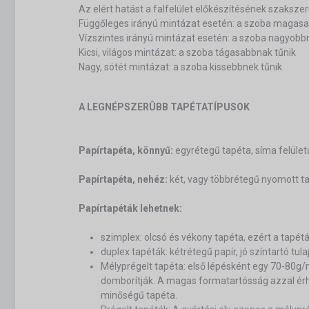
Az elért hatást a falfelület előkészítésének szaksz
Függőleges irányú mintázat esetén: a szoba magasa
Vízszintes irányú mintázat esetén: a szoba nagyobb
Kicsi, világos mintázat: a szoba tágasabbnak tűnik
Nagy, sötét mintázat: a szoba kissebbnek tűnik
A LEGNÉPSZERÛBB TAPÉTATÍPUSOK
Papírtapéta, könnyű:
egyrétegű tapéta, síma felület
Papírtapéta, nehéz:
két, vagy többrétegű nyomott tap
Papírtapéták lehetnek:
szimplex: olcsó és vékony tapéta, ezért a tapét
duplex tapéták: kétrétegű papír, jó színtartó tu
Mélyprégelt tapéta: első lépésként egy 70-80
domborítják. A magas formatartósság azzal érhet
minőségű tapéta.