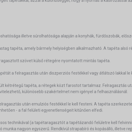
égelt tapétákkal, azzal a különbséggel, hogy a nyomás a kasírozással 
hatósága illetve súrolhatósága alapján a konyhák, fürdőszobák, elősz
vastag tapéta, amely bármely helyiségben alkalmazható. A tapéta alsó ré
ragasztott szövet külső rétegére nyomtatott mintás tapéta.
étát a felragasztás után diszperziós festékkel vagy átlátszó lakkal le k
ült kétrétegű tapéta, a rétegek közt farostot tartalmaz. Felragasztás u
ivitelezhető, különösebb szakértelmet nem igényel a felhasználásnál.
ragasztás után emulziós festékkel le kell festeni. A tapéta szerkezete
etően - a fal felületi egyenetlenségeit kitűnően elfedi.
ásos technikával (a tapétaragasztót a tapétázandó felületre kell felvinni
ó munka nagyon egyszerű. Rendkívül strapabíró és kopásálló, illetve rep