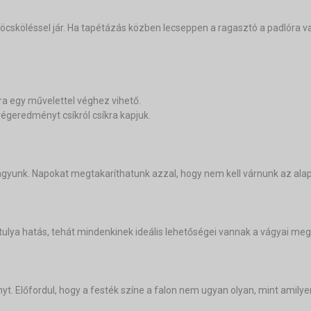
öcsköléssel jár. Ha tapétázás közben lecseppen a ragasztó a padlóra v
ra egy művelettel véghez vihető.
 végeredményt csíkról csíkra kapjuk.
 vagyunk. Napokat megtakaríthatunk azzal, hogy nem kell várnunk az a
tulya hatás, tehát mindenkinek ideális lehetőségei vannak a vágyai meg
. Előfordul, hogy a festék színe a falon nem ugyan olyan, mint amilye