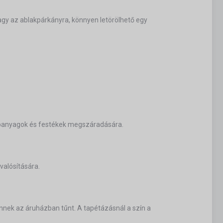
agy az ablakpárkányra, könnyen letörölhető egy
lapanyagok és festékek megszáradására.
valósítására.
nnek az áruházban tűnt. A tapétázásnál a szín a