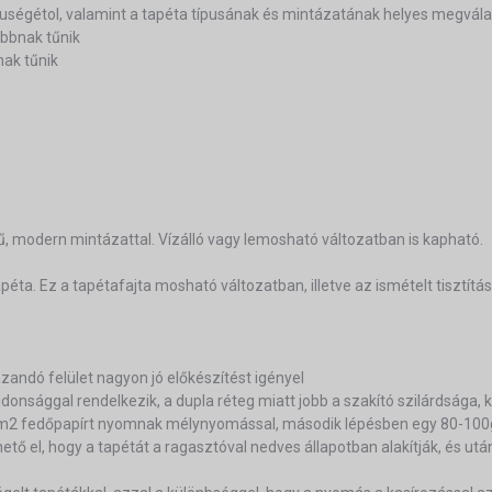
eruségétol, valamint a tapéta típusának és mintázatának helyes megvála
bbnak tűnik
nak tűnik
ű, modern mintázattal. Vízálló vagy lemosható változatban is kapható.
éta. Ez a tapétafajta mosható változatban, illetve az ismételt tisztítás
ázandó felület nagyon jó előkészítést igényel
lajdonsággal rendelkezik, a dupla réteg miatt jobb a szakító szilárdsága,
g/m2 fedőpapírt nyomnak mélynyomással, második lépésben egy 80-100g
ő el, hogy a tapétát a ragasztóval nedves állapotban alakítják, és után