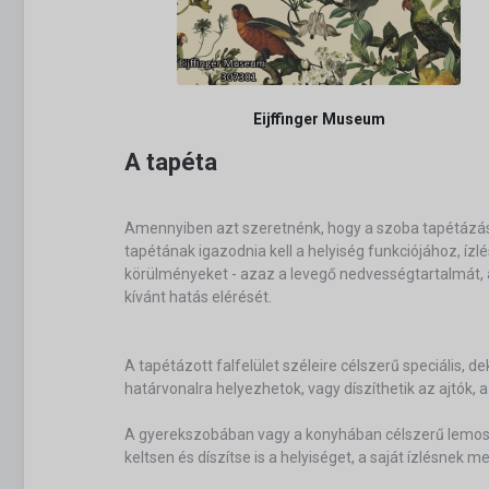
Eijffinger Museum
A tapéta
Amennyiben azt szeretnénk, hogy a szoba tapétázás 
tapétának igazodnia kell a helyiség funkciójához, íz
körülményeket - azaz a levegő nedvességtartalmát, a
kívánt hatás elérését.
A tapétázott falfelület széleire célszerű speciális, 
határvonalra helyezhetok, vagy díszíthetik az ajtók,
A gyerekszobában vagy a konyhában célszerű lemosha
keltsen és díszítse is a helyiséget, a saját ízlésnek m