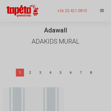
+36 20 421 0810
Adawall
ADAKIDS MURAL
1
2
3
4
5
6
7
8