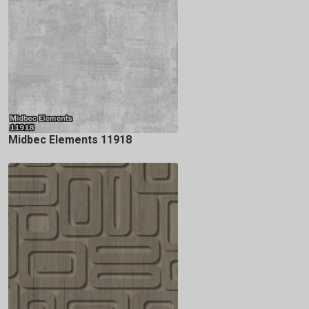
Midbec Elements 11918