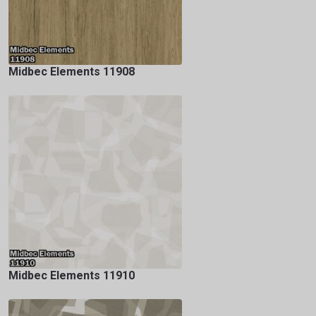
Midbec Elements 11908
Midbec Elements 11910