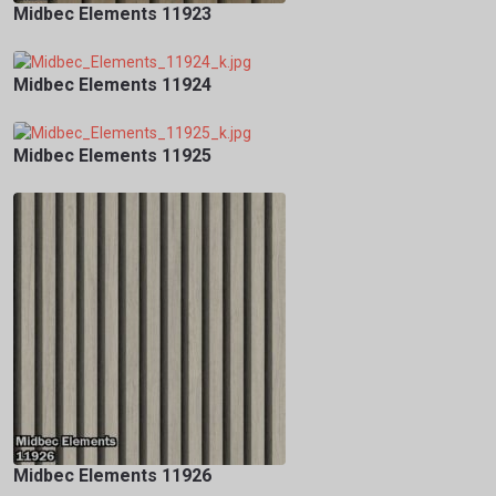
Midbec Elements 11923
Midbec Elements 11924
Midbec Elements 11925
Midbec Elements 11926