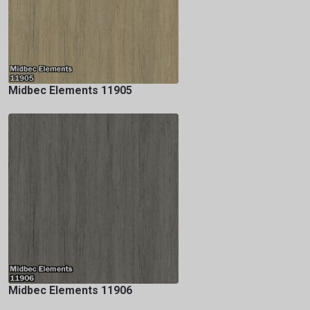
Midbec Elements 11905
Midbec Elements 11906