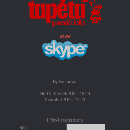
BLOG
Nyitva tartás:
Hétfő - Péntek: 9:00 - 18:00
Szombat: 9:00 - 13:00
Hírlevél regisztráció
*
Név: