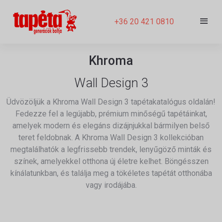
+36 20 421 0810
Khroma
Wall Design 3
Üdvözöljük a Khroma Wall Design 3 tapétakatalógus oldalán!
Fedezze fel a legújabb, prémium minőségű tapétáinkat,
amelyek modern és elegáns dizájnjukkal bármilyen belső
teret feldobnak. A Khroma Wall Design 3 kollekcióban
megtalálhatók a legfrissebb trendek, lenyűgöző minták és
színek, amelyekkel otthona új életre kelhet. Böngésszen
kínálatunkban, és találja meg a tökéletes tapétát otthonába
vagy irodájába.