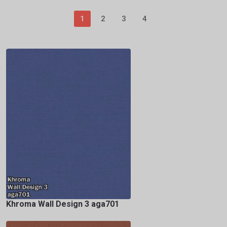
1
2
3
4
Khroma Wall Design 3 aga701