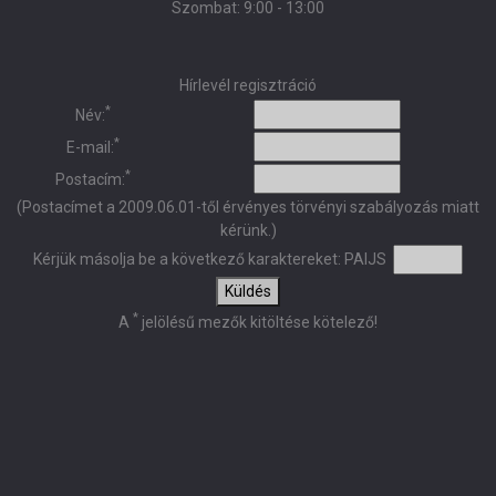
Szombat: 9:00 - 13:00
Hírlevél regisztráció
*
Név:
*
E-mail:
*
Postacím:
(Postacímet a 2009.06.01-től érvényes törvényi szabályozás miatt
kérünk.)
Kérjük másolja be a következő karaktereket:
PAIJS
Küldés
*
A
jelölésű mezők kitöltése kötelező!