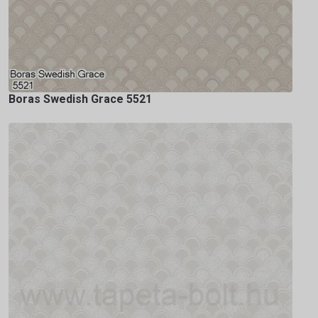
Boras Swedish Grace 5521