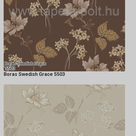
Boras Swedish Grace 5503