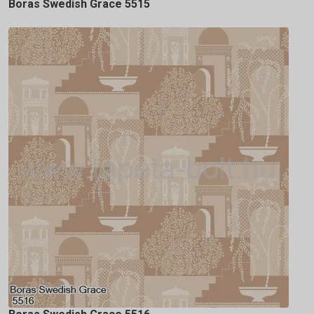
Boras Swedish Grace 5515