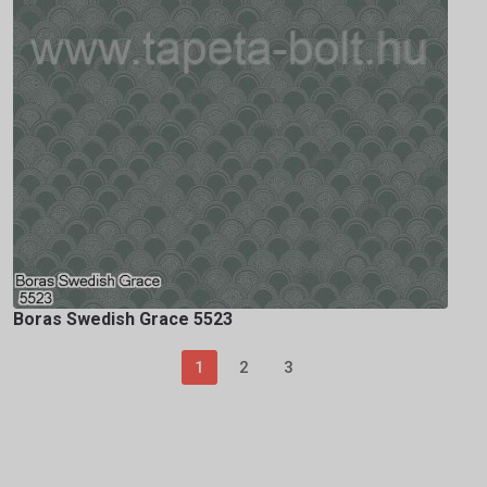
Boras Swedish Grace 5523
1
2
3