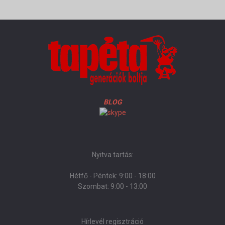
BLOG
Nyitva tartás:
Hétfő - Péntek: 9:00 - 18:00
Szombat: 9:00 - 13:00
Hírlevél regisztráció