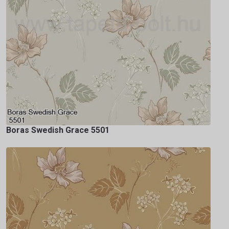
Boras Swedish Grace 5501