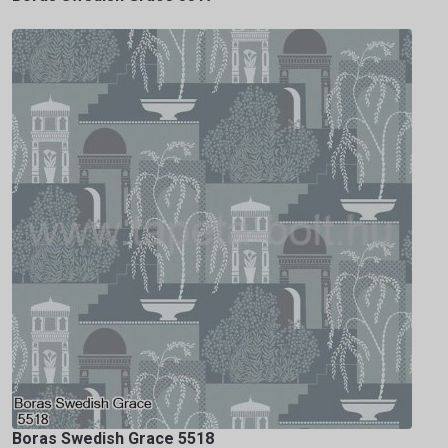
Boras Swedish Grace 5518