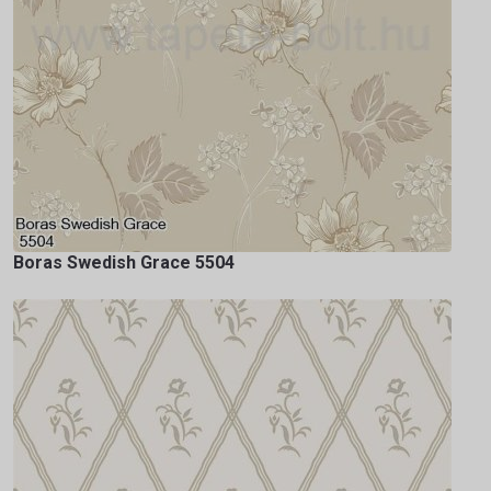
Boras Swedish Grace 5504