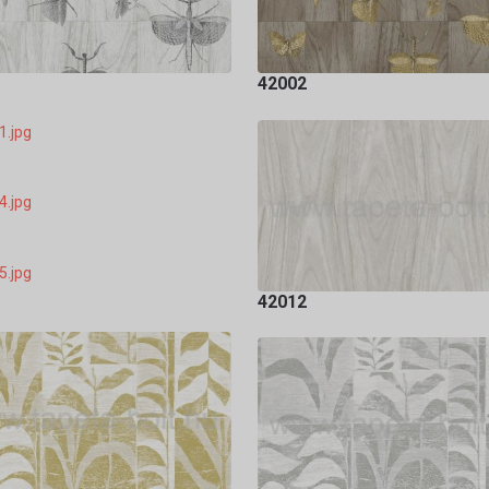
42002
42012