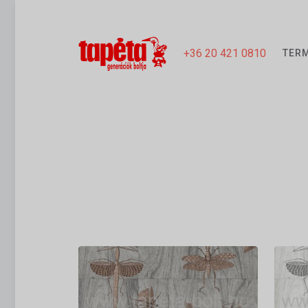
+36 20 421 0810
TER