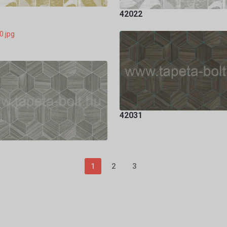
42022
42031
1
2
3