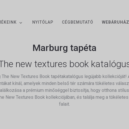
MÉKEINK
NYITÓLAP
CÉGBEMUTATÓ
WEBÁRUHÁ
Marburg tapéta
The new textures book katalógu
 The New Textures Book tapétakatalógus legújabb kollekcióját! 
intákat kínál, amelyek minden belső tér számára tökéletes válasz
alálkozása a prémium minőséggel biztosítja, hogy otthona stílu
New Textures Book kollekciójában, és találja meg a tökéletes t
falait.