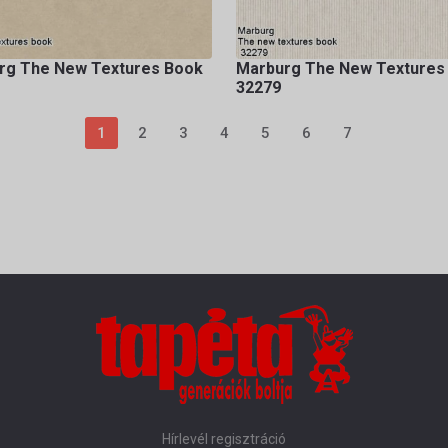
rg The New Textures Book
Marburg The New Textures
32279
1
2
3
4
5
6
7
Hírlevél regisztráció