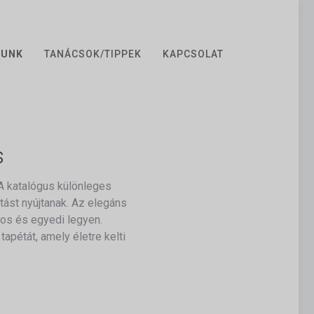
ZUNK
TANÁCSOK/TIPPEK
KAPCSOLAT
s
A katalógus különleges
tást nyújtanak. Az elegáns
sos és egyedi legyen.
apétát, amely életre kelti