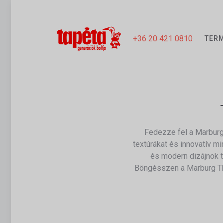
+36 20 421 0810
TER
Fedezze fel a Marburg
textúrákat és innovatív m
és modern dizájnok t
Böngésszen a Marburg The 