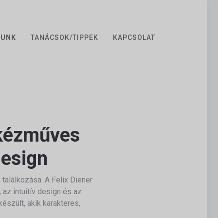
ZUNK
TANÁCSOK/TIPPEK
KAPCSOLAT
 kézműves
design
találkozása. A Felix Diener
 az intuitív design és az
szült, akik karakteres,