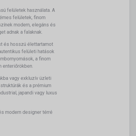
ú felületek használata. A
fémes felületek, finom
dszínek modern, elegáns és
et adnak a falaknak.
t és hosszú élettartamot
tentikus felületi hatások
 dombornyomások, a finom
n enteriőrökben.
kba vagy exkluzív üzleti
i struktúrák és a prémium
ustrial, japandi vagy luxus
 és modern designer térré