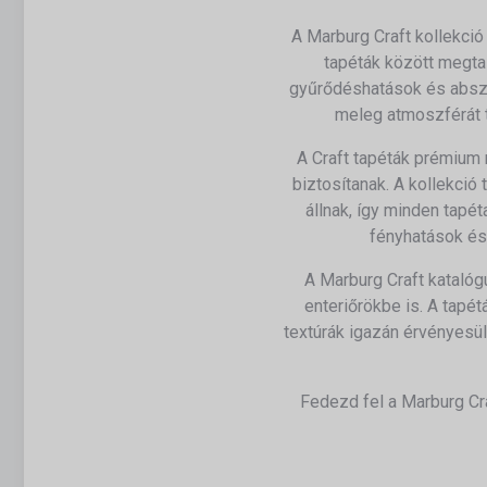
A Marburg Craft kollekci
tapéták között megtal
gyűrődéshatások és absztr
meleg atmoszférát t
A Craft tapéták prémium
biztosítanak. A kollekci
állnak, így minden tapé
fényhatások és 
A Marburg Craft katalóg
enteriőrökbe is. A tapét
textúrák igazán érvényesül
Fedezd fel a Marburg Cra