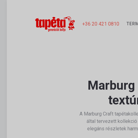
+36 20 421 0810
TER
Marburg 
textú
A
Marburg
Craft tapétakoll
által tervezett kollekci
elegáns részletek harm