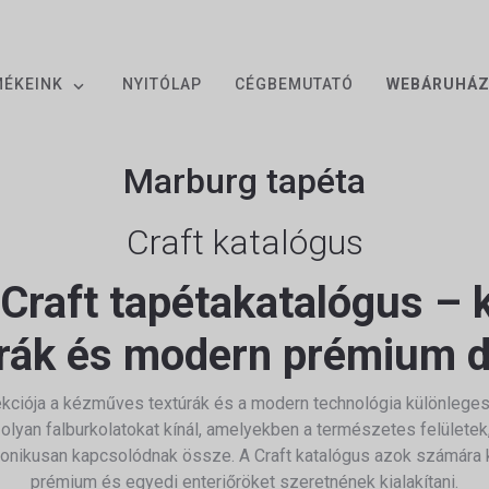
MÉKEINK
NYITÓLAP
CÉGBEMUTATÓ
WEBÁRUHÁ
Marburg tapéta
Craft katalógus
Craft tapétakatalógus –
rák és modern prémium 
ekciója a kézműves textúrák és a modern technológia különleges 
ó olyan falburkolatokat kínál, amelyekben a természetes felületek,
onikusan kapcsolódnak össze. A Craft katalógus azok számára ké
prémium és egyedi enteriőröket szeretnének kialakítani.