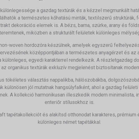
ó különlegessége a gazdag textúrák és a kézzel megmunkált hatás
álhatók a természetes kőhatású minták, textilszerű struktúrák, 
akt dekorációs elemek is. A bézs, barna, szürke, arany és föl
eremtenek, miközben a strukturált felületek különleges mélység
 non-woven hordozóra készülnek, amelyek egyszerű felhelyezés
ó tervezésének középpontjában a természetes anyagérzet és az au
ta különleges, egyedi karakterrel rendelkezik. A részletgazdag
az organikus textúrák exkluzív megjelenést biztosítanak moder
us tökéletes választás nappalikba, hálószobákba, dolgozószobá
ák különösen jól mutatnak hangsúlyfalként, ahol a gazdag felület
nek. A kollekció harmonikusan illeszkedik modern minimalista, ind
enteriőr stílusokhoz is.
ft tapétakollekciót és alakítsd otthonodat karakteres, prémium
különleges német tapétákkal.