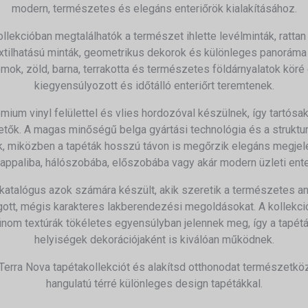
modern, természetes és elegáns enteriőrök kialakításához.
llekcióban megtalálhatók a természet ihlette levélminták, rattan 
extilhatású minták, geometrikus dekorok és különleges panoráma f
omok, zöld, barna, terrakotta és természetes földárnyalatok köré
kiegyensúlyozott és időtálló enteriőrt teremtenek.
mium vinyl felülettel és vlies hordozóval készülnek, így tartósak
tők. A magas minőségű belga gyártási technológia és a strukturá
, miközben a tapéták hosszú távon is megőrzik elegáns megjele
appaliba, hálószobába, előszobába vagy akár modern üzleti ente
 katalógus azok számára készült, akik szeretik a természetes a
gott, mégis karakteres lakberendezési megoldásokat. A kollekc
inom textúrák tökéletes egyensúlyban jelennek meg, így a tapétá
helyiségek dekorációjaként is kiválóan működnek.
Terra Nova tapétakollekciót és alakítsd otthonodat természetk
hangulatú térré különleges design tapétákkal.