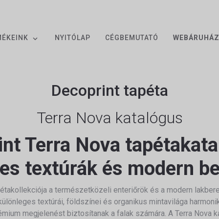
MÉKEINK
NYITÓLAP
CÉGBEMUTATÓ
WEBÁRUHÁ
Decoprint tapéta
Terra Nova katalógus
nt Terra Nova tapétakat
es textúrák és modern be
étakollekciója a természetközeli enteriőrök és a modern lakber
 különleges textúrái, földszínei és organikus mintavilága harmon
mium megjelenést biztosítanak a falak számára. A Terra Nova ka