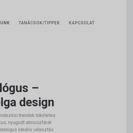
ZUNK
TANÁCSOK/TIPPEK
KAPCSOLAT
alógus –
lga design
endezési trendek tökéletes
ikus, nyugodt atmoszférát
talógus ideális választás