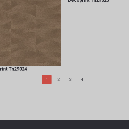
Decoprint Tn29025
rint Tn29024
1
2
3
4