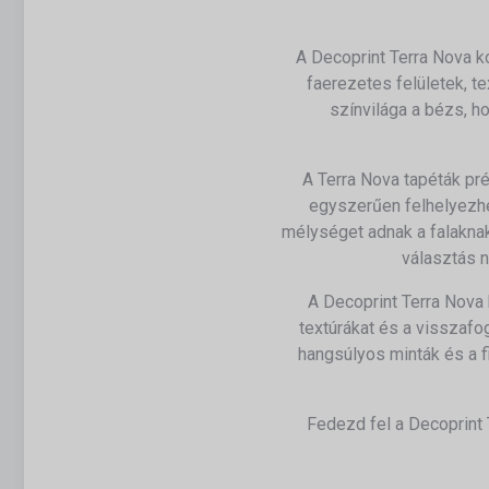
A Decoprint Terra Nova ko
faerezetes felületek, t
színvilága a bézs, h
A Terra Nova tapéták pré
egyszerűen felhelyezhe
mélységet adnak a falaknak
választás n
A Decoprint Terra Nova
textúrákat és a visszafo
hangsúlyos minták és a f
Fedezd fel a Decoprint 