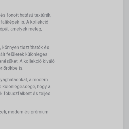
és fonott hatású textúrák,
aliképek is. A kollekció
 épül, amelyek meleg,
, könnyen tisztíthatók és
lt felületek különleges
nésüket. A kollekció kiváló
riőrökbe is.
nyaghatásokat, a modern
ió különlegessége, hogy a
k fókuszfalként és teljes
özeli, modern és prémium