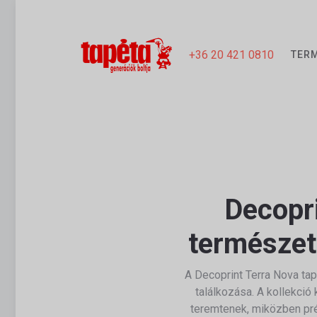
+36 20 421 0810
TER
Decopri
természet
A
Decoprint
Terra Nova tap
találkozása. A kollekció
teremtenek, miközben pré