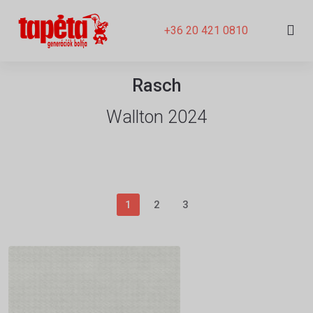
+36 20 421 0810
Rasch
Wallton 2024
1
2
3