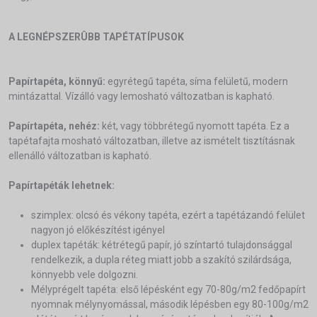
A LEGNÉPSZERÛBB TAPÉTATÍPUSOK
Papírtapéta, könnyű:
egyrétegű tapéta, síma felületű, modern
mintázattal. Vízálló vagy lemosható változatban is kapható.
Papírtapéta, nehéz:
két, vagy többrétegű nyomott tapéta. Ez a
tapétafajta mosható változatban, illetve az ismételt tisztításnak
ellenálló változatban is kapható.
Papírtapéták lehetnek:
szimplex: olcsó és vékony tapéta, ezért a tapétázandó felület
nagyon jó előkészítést igényel
duplex tapéták: kétrétegű papír, jó színtartó tulajdonsággal
rendelkezik, a dupla réteg miatt jobb a szakító szilárdsága,
könnyebb vele dolgozni.
Mélyprégelt tapéta: első lépésként egy 70-80g/m2 fedőpapírt
nyomnak mélynyomással, második lépésben egy 80-100g/m2