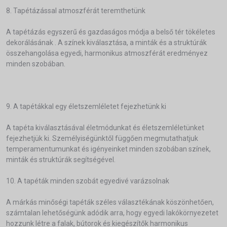
8. Tapétázással atmoszférát teremthetünk
A tapétázás egyszerű és gazdaságos módja a belső tér tökéletes
dekorálásának . A színek kiválasztása, a minták és a struktúrák
összehangolása egyedi, harmonikus atmoszférát eredményez
minden szobában.
9. A tapétákkal egy életszemléletet fejezhetünk ki
A tapéta kiválasztásával életmódunkat és életszemléletünket
fejezhetjük ki. Személyiségünktől függően megmutathatjuk
temperamentumunkat és igényeinket minden szobában színek,
minták és struktúrák segítségével.
10. A tapéták minden szobát egyedivé varázsolnak
A márkás minőségi tapéták széles választékának köszönhetően,
számtalan lehetőségünk adódik arra, hogy egyedi lakókörnyezetet
hozzunk létre a falak, bútorok és kiegészítők harmonikus