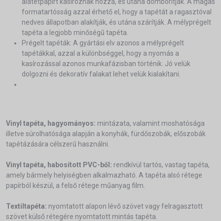
alátétpapírt kasíroznak hozzá, és utána domborítják. A magas
formatartósság azzal érhető el, hogy a tapétát a ragasztóval
nedves állapotban alakítják, és utána szárítják. A mélyprégelt
tapéta a legjobb minőségű tapéta.
Prégelt tapéták: A gyártási elv azonos a mélyprégelt
tapétákkal, azzal a különbséggel, hogy a nyomás a
kasírozással azonos munkafázisban történik. Jó velük
dolgozni és dekoratív falakat lehet velük kialakítani.
Vinyl tapéta, hagyományos:
mintázata, valamint moshatósága
illetve súrolhatósága alapján a konyhák, fürdőszobák, előszobák
tapétázására célszerű használni.
Vinyl tapéta, habosított PVC-ből:
rendkívül tartós, vastag tapéta,
amely bármely helyiségben alkalmazható. A tapéta alsó rétege
papírból készül, a felső rétege műanyag film.
Textiltapéta:
nyomtatott alapon lévő szövet vagy felragasztott
szövet külső rétegére nyomtatott mintás tapéta.