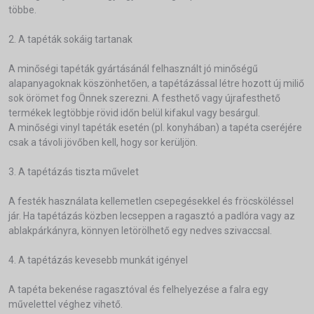
többe.
2. A tapéták sokáig tartanak
A minőségi tapéták gyártásánál felhasznált jó minőségű
alapanyagoknak köszönhetően, a tapétázással létre hozott új miliő
sok örömet fog Önnek szerezni. A festhető vagy újrafesthető
termékek legtöbbje rövid időn belül kifakul vagy besárgul.
A minőségi vinyl tapéták esetén (pl. konyhában) a tapéta cseréjére
csak a távoli jövőben kell, hogy sor kerüljön.
3. A tapétázás tiszta művelet
A festék használata kellemetlen csepegésekkel és fröcsköléssel
jár. Ha tapétázás közben lecseppen a ragasztó a padlóra vagy az
ablakpárkányra, könnyen letörölhető egy nedves szivaccsal.
4. A tapétázás kevesebb munkát igényel
A tapéta bekenése ragasztóval és felhelyezése a falra egy
művelettel véghez vihető.