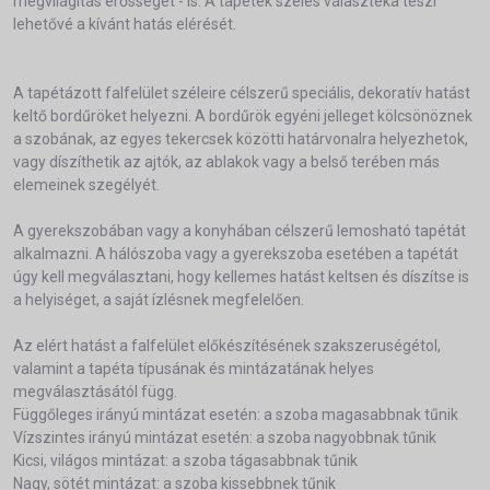
megvilágítás erősségét - is. A tapéték széles választéka teszi
lehetővé a kívánt hatás elérését.
A tapétázott falfelület széleire célszerű speciális, dekoratív hatást
keltő bordűröket helyezni. A bordűrök egyéni jelleget kölcsönöznek
a szobának, az egyes tekercsek közötti határvonalra helyezhetok,
vagy díszíthetik az ajtók, az ablakok vagy a belső terében más
elemeinek szegélyét.
A gyerekszobában vagy a konyhában célszerű lemosható tapétát
alkalmazni. A hálószoba vagy a gyerekszoba esetében a tapétát
úgy kell megválasztani, hogy kellemes hatást keltsen és díszítse is
a helyiséget, a saját ízlésnek megfelelően.
Az elért hatást a falfelület előkészítésének szakszeruségétol,
valamint a tapéta típusának és mintázatának helyes
megválasztásától függ.
Függőleges irányú mintázat esetén: a szoba magasabbnak tűnik
Vízszintes irányú mintázat esetén: a szoba nagyobbnak tűnik
Kicsi, világos mintázat: a szoba tágasabbnak tűnik
Nagy, sötét mintázat: a szoba kissebbnek tűnik