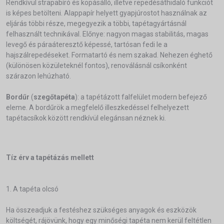
Rendkívül strapabíró és kopásálló, illetve repedésáthidaló funkciót
is képes betölteni. Alappapír helyett gyapjúrostot használnak az
eljárás többi része, megegyezik a többi, tapétagyártásnál
felhasznált technikával. Előnye: nagyon magas stabilitás, magas
levegő és páraáteresztő képessé, tartósan fedi le a
hajszálrepedéseket. Formatartó és nem szakad. Nehezen éghető
(különösen közületeknél fontos), renoválásnál csíkonként
szárazon lehúzható.
Bordűr
(
szegőtapéta
): a tapétázott falfelület modern befejező
eleme. A bordűrök a megfelelő illeszkedéssel felhelyezett
tapétacsíkok között rendkívül elegánsan néznek ki.
Tíz érv a tapétázás mellett
1. A tapéta olcsó
Ha összeadjuk a festéshez szükséges anyagok és eszközök
költségét, rájövünk, hogy egy minőségi tapéta nem kerül feltétlen