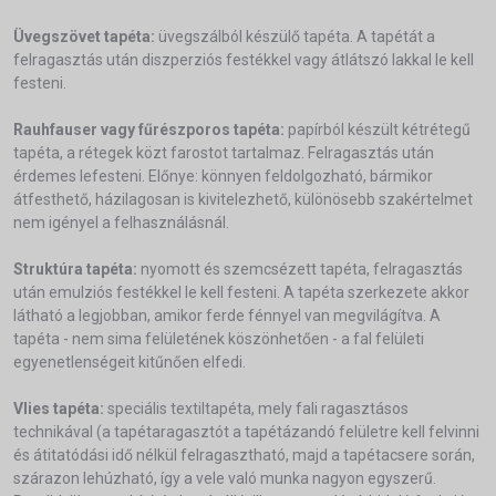
Üvegszövet tapéta:
üvegszálból készülő tapéta. A tapétát a
felragasztás után diszperziós festékkel vagy átlátszó lakkal le kell
festeni.
Rauhfauser vagy fűrészporos tapéta:
papírból készült kétrétegű
tapéta, a rétegek közt farostot tartalmaz. Felragasztás után
érdemes lefesteni. Előnye: könnyen feldolgozható, bármikor
átfesthető, házilagosan is kivitelezhető, különösebb szakértelmet
nem igényel a felhasználásnál.
Struktúra tapéta:
nyomott és szemcsézett tapéta, felragasztás
után emulziós festékkel le kell festeni. A tapéta szerkezete akkor
látható a legjobban, amikor ferde fénnyel van megvilágítva. A
tapéta - nem sima felületének köszönhetően - a fal felületi
egyenetlenségeit kitűnően elfedi.
Vlies tapéta:
speciális textiltapéta, mely fali ragasztásos
technikával (a tapétaragasztót a tapétázandó felületre kell felvinni
és átitatódási idő nélkül felragasztható, majd a tapétacsere során,
szárazon lehúzható, így a vele való munka nagyon egyszerű.