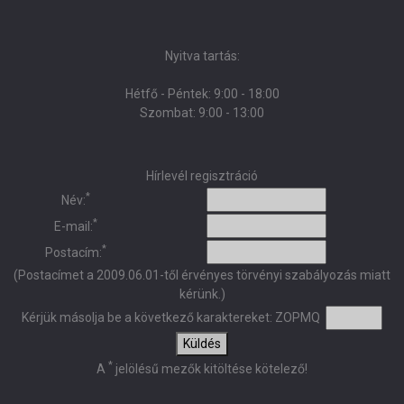
Nyitva tartás:
Hétfő - Péntek: 9:00 - 18:00
Szombat: 9:00 - 13:00
Hírlevél regisztráció
*
Név:
*
E-mail:
*
Postacím:
(Postacímet a 2009.06.01-től érvényes törvényi szabályozás miatt
kérünk.)
Kérjük másolja be a következő karaktereket:
ZOPMQ
Küldés
*
A
jelölésű mezők kitöltése kötelező!