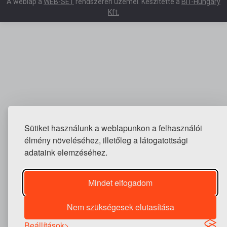
A weblap a
WEB-SET
rendszeren üzemel. Készítette a
BIT-Hungary
Kft.
Sütiket használunk a weblapunkon a felhasználói
élmény növeléséhez, illetőleg a látogatottsági
adataink elemzéséhez.
Mindet elfogadom
Nem szükségesek elutasítása
Beállítások