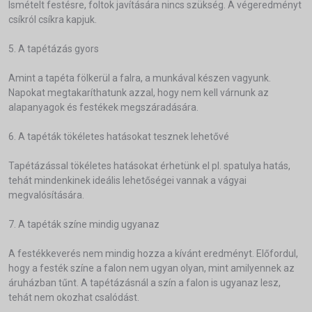
Ismételt festésre, foltok javítására nincs szükség. A végeredményt
csíkról csíkra kapjuk.
5. A tapétázás gyors
Amint a tapéta fölkerül a falra, a munkával készen vagyunk.
Napokat megtakaríthatunk azzal, hogy nem kell várnunk az
alapanyagok és festékek megszáradására.
6. A tapéták tökéletes hatásokat tesznek lehetővé
Tapétázással tökéletes hatásokat érhetünk el pl. spatulya hatás,
tehát mindenkinek ideális lehetőségei vannak a vágyai
megvalósítására.
7. A tapéták színe mindig ugyanaz
A festékkeverés nem mindig hozza a kívánt eredményt. Előfordul,
hogy a festék színe a falon nem ugyan olyan, mint amilyennek az
áruházban tűnt. A tapétázásnál a szín a falon is ugyanaz lesz,
tehát nem okozhat csalódást.