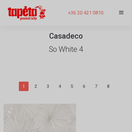
+36 20 421 0810
Casadeco
So White 4
1
2
3
4
5
6
7
8