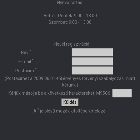
Nyitva tartás:
Hétfő - Péntek: 9:00 - 18:00
Szombat: 9:00 - 13:00
Hírlevél regisztráció
*
Név:
*
E-mail:
*
Postacím:
(Postacímet a 2009.06.01-től érvényes törvényi szabályozás miatt
kérünk.)
Kérjük másolja be a következő karaktereket:
M95C6
Küldés
*
A
jelölésű mezők kitöltése kötelező!