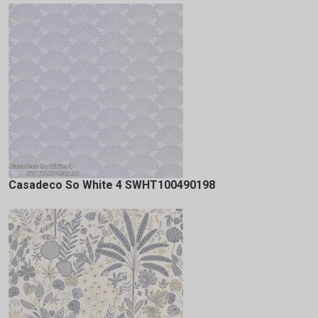
Casadeco So White 4 SWHT100490198