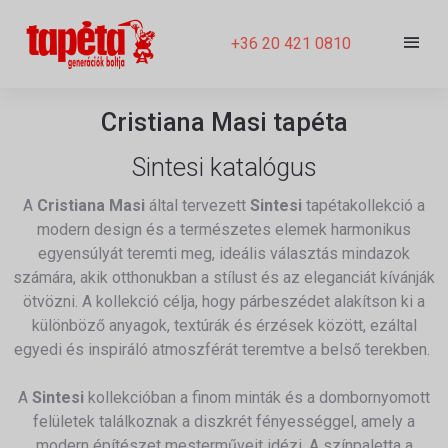
+36 20 421 0810
Cristiana Masi tapéta
Sintesi katalógus
A
Cristiana Masi
által tervezett
Sintesi
tapétakollekció a
modern design és a természetes elemek harmonikus
egyensúlyát teremti meg, ideális választás mindazok
számára, akik otthonukban a stílust és az eleganciát kívánják
ötvözni.
A kollekció célja, hogy párbeszédet alakítson ki a
különböző anyagok, textúrák és érzések között, ezáltal
egyedi és inspiráló atmoszférát teremtve a belső terekben.
​
A
Sintesi
kollekcióban a finom minták és a dombornyomott
felületek találkoznak a diszkrét fényességgel, amely a
modern építészet mesterműveit idézi.
A színpaletta a