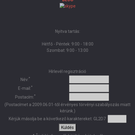
Nyitva tartás:
Hétfő - Péntek: 9:00 - 18:00
Szombat: 9:00 - 13:00
Hírlevél regisztráció
*
Név:
*
E-mail:
*
Postacím:
(Postacímet a 2009.06.01-től érvényes törvényi szabályozás miatt
kérünk.)
Kérjük másolja be a következő karaktereket:
GL2D7
Küldés
*