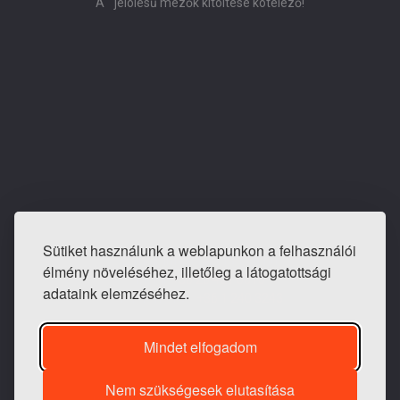
A
jelölésű mezők kitöltése kötelező!
Sütiket használunk a weblapunkon a felhasználói
E-mail: info@tapeta-bolt.hu
élmény növeléséhez, illetőleg a látogatottsági
Mobil:
+36 20 421 0810
adataink elemzéséhez.
Telefon / fax:
+36 1 240 3243
Mindet elfogadom
Nem szükségesek elutasítása
1983 -
2026 © Generációk Tapétaboltja