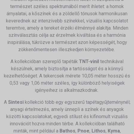
természet széles spektrumából merít ihletet: a homok
árnyalatai, a kőszínek és a zöldellő tónusok harmonikusan
keverednek az intenzívebb színekkel, vizuális kapcsolatot
teremtve, amely a tereket érzéki élménnyé alakítja.
Minden
színválasztás célja az érzelmek kiváltása és a harmónia
inspirálása, tükrözve a természet azon képességét, hogy
zökkenőmentesen illeszkedjen környezetébe.
A kollekcióban szereplő tapéták
TNT-vinil
technikával
készülnek, amely biztosítja a tartósságot és a könnyű
kezelhetőséget.
A tekercsek mérete 10,05 méter hosszú és
0,53 vagy 1,06 méter széles, így különböző helyiségek
igényeihez is alkalmazkodnak.
​
A
Sintesi
kollekció több egy egyszerű tapétagyűjteménynél;
anyagi értelmezés, amely ünnepli a színek és anyagok
közötti kapcsolatokat, egyedi stílust és kifinomult vizuális
innovációt hozva minden térbe.
A kollekcióban található
minták, mint például a
Bathos
,
Pnoe
,
Lithos
,
Kyma
,