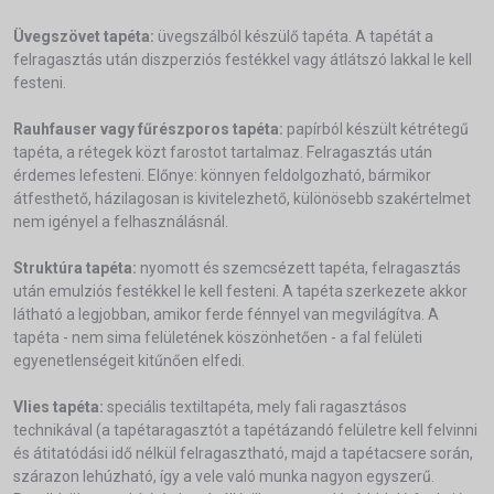
Üvegszövet tapéta:
üvegszálból készülő tapéta. A tapétát a
felragasztás után diszperziós festékkel vagy átlátszó lakkal le kell
festeni.
Rauhfauser vagy fűrészporos tapéta:
papírból készült kétrétegű
tapéta, a rétegek közt farostot tartalmaz. Felragasztás után
érdemes lefesteni. Előnye: könnyen feldolgozható, bármikor
átfesthető, házilagosan is kivitelezhető, különösebb szakértelmet
nem igényel a felhasználásnál.
Struktúra tapéta:
nyomott és szemcsézett tapéta, felragasztás
után emulziós festékkel le kell festeni. A tapéta szerkezete akkor
látható a legjobban, amikor ferde fénnyel van megvilágítva. A
tapéta - nem sima felületének köszönhetően - a fal felületi
egyenetlenségeit kitűnően elfedi.
Vlies tapéta:
speciális textiltapéta, mely fali ragasztásos
technikával (a tapétaragasztót a tapétázandó felületre kell felvinni
és átitatódási idő nélkül felragasztható, majd a tapétacsere során,
szárazon lehúzható, így a vele való munka nagyon egyszerű.