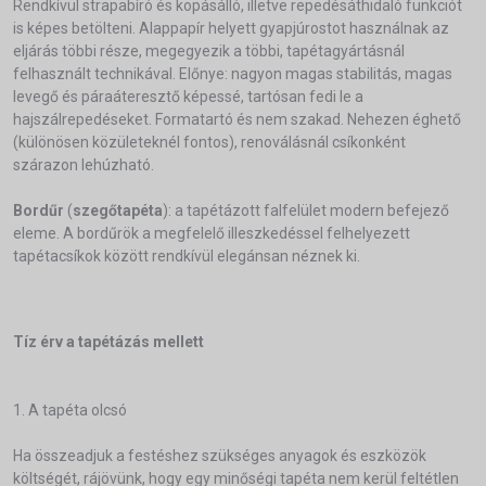
Rendkívül strapabíró és kopásálló, illetve repedésáthidaló funkciót
is képes betölteni. Alappapír helyett gyapjúrostot használnak az
eljárás többi része, megegyezik a többi, tapétagyártásnál
felhasznált technikával. Előnye: nagyon magas stabilitás, magas
levegő és páraáteresztő képessé, tartósan fedi le a
hajszálrepedéseket. Formatartó és nem szakad. Nehezen éghető
(különösen közületeknél fontos), renoválásnál csíkonként
szárazon lehúzható.
Bordűr
(
szegőtapéta
): a tapétázott falfelület modern befejező
eleme. A bordűrök a megfelelő illeszkedéssel felhelyezett
tapétacsíkok között rendkívül elegánsan néznek ki.
Tíz érv a tapétázás mellett
1. A tapéta olcsó
Ha összeadjuk a festéshez szükséges anyagok és eszközök
költségét, rájövünk, hogy egy minőségi tapéta nem kerül feltétlen