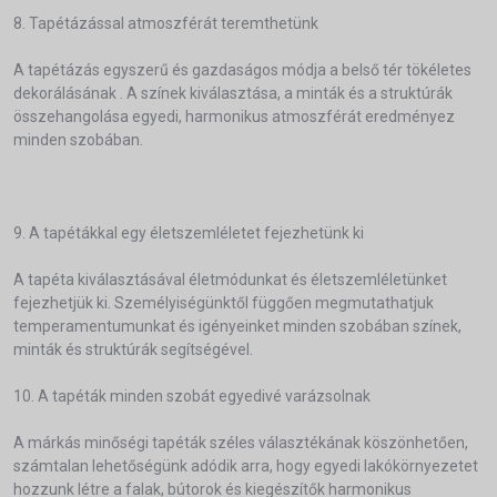
8. Tapétázással atmoszférát teremthetünk
A tapétázás egyszerű és gazdaságos módja a belső tér tökéletes
dekorálásának . A színek kiválasztása, a minták és a struktúrák
összehangolása egyedi, harmonikus atmoszférát eredményez
minden szobában.
9. A tapétákkal egy életszemléletet fejezhetünk ki
A tapéta kiválasztásával életmódunkat és életszemléletünket
fejezhetjük ki. Személyiségünktől függően megmutathatjuk
temperamentumunkat és igényeinket minden szobában színek,
minták és struktúrák segítségével.
10. A tapéták minden szobát egyedivé varázsolnak
A márkás minőségi tapéták széles választékának köszönhetően,
számtalan lehetőségünk adódik arra, hogy egyedi lakókörnyezetet
hozzunk létre a falak, bútorok és kiegészítők harmonikus