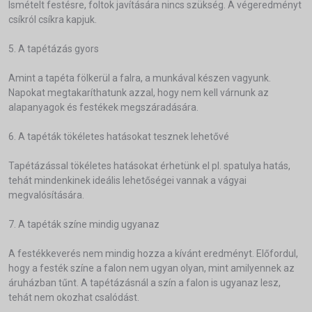
Ismételt festésre, foltok javítására nincs szükség. A végeredményt
csíkról csíkra kapjuk.
5. A tapétázás gyors
Amint a tapéta fölkerül a falra, a munkával készen vagyunk.
Napokat megtakaríthatunk azzal, hogy nem kell várnunk az
alapanyagok és festékek megszáradására.
6. A tapéták tökéletes hatásokat tesznek lehetővé
Tapétázással tökéletes hatásokat érhetünk el pl. spatulya hatás,
tehát mindenkinek ideális lehetőségei vannak a vágyai
megvalósítására.
7. A tapéták színe mindig ugyanaz
A festékkeverés nem mindig hozza a kívánt eredményt. Előfordul,
hogy a festék színe a falon nem ugyan olyan, mint amilyennek az
áruházban tűnt. A tapétázásnál a szín a falon is ugyanaz lesz,
tehát nem okozhat csalódást.