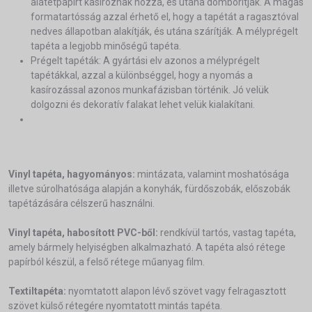
alátétpapírt kasíroznak hozzá, és utána domborítják. A magas
formatartósság azzal érhető el, hogy a tapétát a ragasztóval
nedves állapotban alakítják, és utána szárítják. A mélyprégelt
tapéta a legjobb minőségű tapéta.
Prégelt tapéták: A gyártási elv azonos a mélyprégelt
tapétákkal, azzal a különbséggel, hogy a nyomás a
kasírozással azonos munkafázisban történik. Jó velük
dolgozni és dekoratív falakat lehet velük kialakítani.
Vinyl tapéta, hagyományos:
mintázata, valamint moshatósága
illetve súrolhatósága alapján a konyhák, fürdőszobák, előszobák
tapétázására célszerű használni.
Vinyl tapéta, habosított PVC-ből:
rendkívül tartós, vastag tapéta,
amely bármely helyiségben alkalmazható. A tapéta alsó rétege
papírból készül, a felső rétege műanyag film.
Textiltapéta:
nyomtatott alapon lévő szövet vagy felragasztott
szövet külső rétegére nyomtatott mintás tapéta.