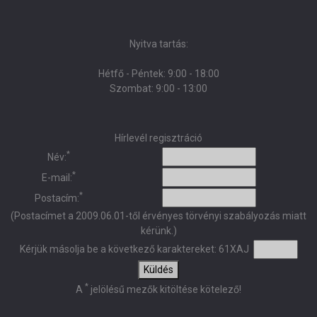
Nyitva tartás:
Hétfő - Péntek: 9:00 - 18:00
Szombat: 9:00 - 13:00
Hírlevél regisztráció
*
Név:
*
E-mail:
*
Postacím:
(Postacímet a 2009.06.01-től érvényes törvényi szabályozás miatt
kérünk.)
Kérjük másolja be a következő karaktereket:
61XAJ
Küldés
*
A
jelölésű mezők kitöltése kötelező!