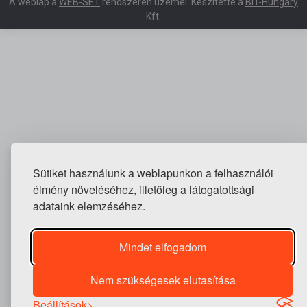
A weblap a
WEB-SET
rendszeren üzemel. Készítette a
BIT-Hungary
Kft.
Sütiket használunk a weblapunkon a felhasználói
élmény növeléséhez, illetőleg a látogatottsági
adataink elemzéséhez.
Mindet elfogadom
Nem szükségesek elutasítása
Beállítások