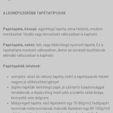
A LEGNÉPSZERÛBB TAPÉTATÍPUSOK
Papírtapéta, könnyű:
egyrétegű tapéta, síma felületű, modern
mintázattal. Vízálló vagy lemosható változatban is kapható.
Papírtapéta, nehéz:
két, vagy többrétegű nyomott tapéta. Ez a
tapétafajta mosható változatban, illetve az ismételt tisztításnak
ellenálló változatban is kapható.
Papírtapéták lehetnek:
szimplex: olcsó és vékony tapéta, ezért a tapétázandó felület
nagyon jó előkészítést igényel
duplex tapéták: kétrétegű papír, jó színtartó tulajdonsággal
rendelkezik, a dupla réteg miatt jobb a szakító szilárdsága,
könnyebb vele dolgozni.
Mélyprégelt tapéta: első lépésként egy 70-80g/m2 fedőpapírt
nyomnak mélynyomással, második lépésben egy 80-100g/m2