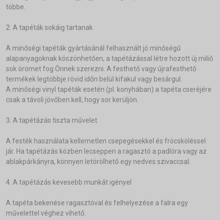
többe.
2. A tapéták sokáig tartanak
A minőségi tapéták gyártásánál felhasznált jó minőségű
alapanyagoknak köszönhetően, a tapétázással létre hozott új miliő
sok örömet fog Önnek szerezni. A festhető vagy újrafesthető
termékek legtöbbje rövid időn belül kifakul vagy besárgul.
A minőségi vinyl tapéták esetén (pl. konyhában) a tapéta cseréjére
csak a távoli jövőben kell, hogy sor kerüljön.
3. A tapétázás tiszta művelet
A festék használata kellemetlen csepegésekkel és fröcsköléssel
jár. Ha tapétázás közben lecseppen a ragasztó a padlóra vagy az
ablakpárkányra, könnyen letörölhető egy nedves szivaccsal.
4. A tapétázás kevesebb munkát igényel
A tapéta bekenése ragasztóval és felhelyezése a falra egy
művelettel véghez vihető.