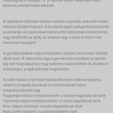
megvilágítás erősségét - is. A tapéték széles választéka teszi
lehetővé a kívánt hatás elérését.
A tapétázott falfelület széleire célszerű speciális, dekoratív hatást
keltő bordűröket helyezni. A bordűrök egyéni jelleget kölcsönöznek
a szobának, az egyes tekercsek közötti határvonalra helyezhetok,
vagy díszíthetik az ajtók, az ablakok vagy a belső terében más
elemeinek szegélyét.
A gyerekszobában vagy a konyhában célszerű lemosható tapétát
alkalmazni. A hálószoba vagy a gyerekszoba esetében a tapétát
úgy kell megválasztani, hogy kellemes hatást keltsen és díszítse is
a helyiséget, a saját ízlésnek megfelelően.
Az elért hatást a falfelület előkészítésének szakszeruségétol,
valamint a tapéta típusának és mintázatának helyes
megválasztásától függ.
Függőleges irányú mintázat esetén: a szoba magasabbnak tűnik
Vízszintes irányú mintázat esetén: a szoba nagyobbnak tűnik
Kicsi, világos mintázat: a szoba tágasabbnak tűnik
Nagy, sötét mintázat: a szoba kissebbnek tűnik