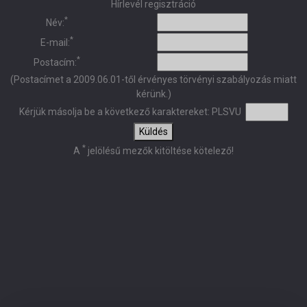
Hírlevél regisztráció
*
Név:
*
E-mail:
*
Postacím:
(Postacímet a 2009.06.01-től érvényes törvényi szabályozás miatt
kérünk.)
Kérjük másolja be a következő karaktereket:
PLSVU
Küldés
*
A
jelölésű mezők kitöltése kötelező!