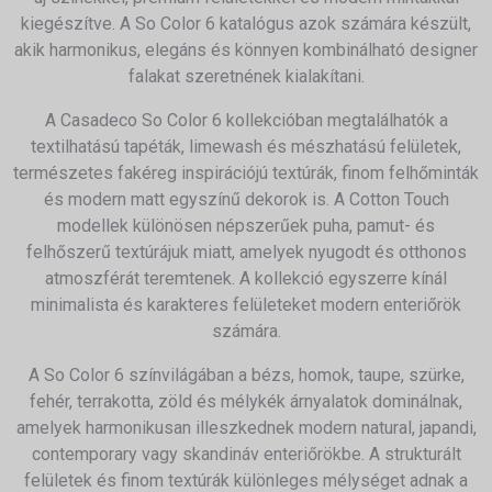
kiegészítve. A So Color 6 katalógus azok számára készült,
akik harmonikus, elegáns és könnyen kombinálható designer
falakat szeretnének kialakítani.
A Casadeco So Color 6 kollekcióban megtalálhatók a
textilhatású tapéták, limewash és mészhatású felületek,
természetes fakéreg inspirációjú textúrák, finom felhőminták
és modern matt egyszínű dekorok is. A Cotton Touch
modellek különösen népszerűek puha, pamut- és
felhőszerű textúrájuk miatt, amelyek nyugodt és otthonos
atmoszférát teremtenek. A kollekció egyszerre kínál
minimalista és karakteres felületeket modern enteriőrök
számára.
A So Color 6 színvilágában a bézs, homok, taupe, szürke,
fehér, terrakotta, zöld és mélykék árnyalatok dominálnak,
amelyek harmonikusan illeszkednek modern natural, japandi,
contemporary vagy skandináv enteriőrökbe. A strukturált
felületek és finom textúrák különleges mélységet adnak a