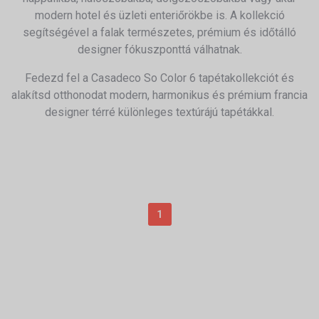
modern hotel és üzleti enteriőrökbe is. A kollekció
segítségével a falak természetes, prémium és időtálló
designer fókuszponttá válhatnak.
Fedezd fel a Casadeco So Color 6 tapétakollekciót és
alakítsd otthonodat modern, harmonikus és prémium francia
designer térré különleges textúrájú tapétákkal.
1