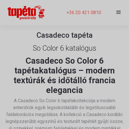
+36 20 421 0810
Casadeco tapéta
So Color 6 katalógus
Casadeco So Color 6
tapétakatalógus – modern
textúrák és időtálló francia
elegancia
A
Casadeco
So Color 6 tapétakollekciója a modern
enteriőrök egyik legsokoldalúbb és legstílusosabb
faldekorációs megoldása. A kollekció a Casadeco korábbi
legnépszerűbb egyszínű és texturált tapétáit gyűjti össze,
új színekkel, prémium felületekkel és modern mintákkal