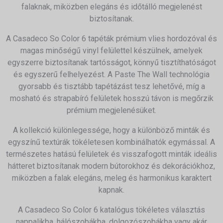
falaknak, miközben elegáns és időtálló megjelenést
biztosítanak.
A Casadeco So Color 6 tapéták prémium vlies hordozóval és
magas minőségű vinyl felülettel készülnek, amelyek
egyszerre biztosítanak tartósságot, könnyű tisztíthatóságot
és egyszerű felhelyezést. A Paste The Wall technológia
gyorsabb és tisztább tapétázást tesz lehetővé, míg a
mosható és strapabíró felületek hosszú távon is megőrzik
prémium megjelenésüket.
A kollekció különlegessége, hogy a különböző minták és
egyszínű textúrák tökéletesen kombinálhatók egymással. A
természetes hatású felületek és visszafogott minták ideális
hátteret biztosítanak modern bútorokhoz és dekorációkhoz,
miközben a falak elegáns, meleg és harmonikus karaktert
kapnak.
A Casadeco So Color 6 katalógus tökéletes választás
nappalikba, hálószobákba, dolgozószobákba vagy akár