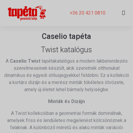
+36 20 421 0810
Caselio tapéta
Twist katalógus
A
Caselio Twist
tapétakatalógus a modern lakberendezés
szerelmeseinek készült, akik szeretnék otthonukat
dinamikus és egyedi stílusjegyekkel feldobni.
Ez a kollekció
a kortárs dizájn és a merész minták tökéletes ötvözete,
amely új életet lehel bármely helyiségbe.
Minták és Dizájn
A Twist kollekcióban a geometriai formák dominálnak,
amelyek friss és lendületes megjelenést kölcsönöznek a
falaknak.
A különböző méretű és alakú minták variációi