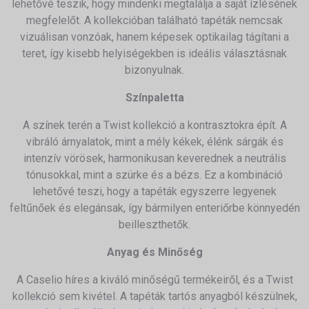
lehetővé teszik, hogy mindenki megtalálja a saját ízlésének
megfelelőt.
A kollekcióban található tapéták nemcsak
vizuálisan vonzóak, hanem képesek optikailag tágítani a
teret, így kisebb helyiségekben is ideális választásnak
bizonyulnak.
Színpaletta
A színek terén a Twist kollekció a kontrasztokra épít.
A
vibráló árnyalatok, mint a mély kékek, élénk sárgák és
intenzív vörösek, harmonikusan keverednek a neutrális
tónusokkal, mint a szürke és a bézs.
Ez a kombináció
lehetővé teszi, hogy a tapéták egyszerre legyenek
feltűnőek és elegánsak, így bármilyen enteriőrbe könnyedén
beilleszthetők.
Anyag és Minőség
A Caselio híres a kiváló minőségű termékeiről, és a Twist
kollekció sem kivétel.
A tapéták tartós anyagból készülnek,