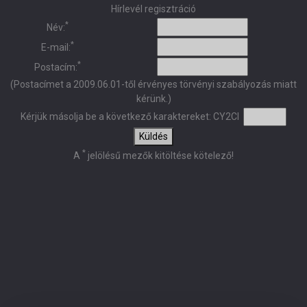
Hírlevél regisztráció
*
Név:
*
E-mail:
*
Postacím:
(Postacímet a 2009.06.01-től érvényes törvényi szabályozás miatt
kérünk.)
Kérjük másolja be a következő karaktereket:
CY2CI
Küldés
*
A
jelölésű mezők kitöltése kötelező!