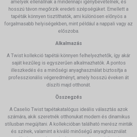
amelyek ellenállnak a mindennapi igénybevételnek, és
hosszú távon megőrzik eredeti szépségüket.
Emellett a
tapéták könnyen tisztíthatók, ami különösen előnyös a
forgalmasabb helyiségekben, mint például a nappali vagy az
előszoba.
Alkalmazás
A Twist kollekció tapétái könnyen felhelyezhetők, így akár
saját kezűleg is egyszerűen alkalmazhatók.
A pontos
illeszkedés és a minőségi anyaghasználat biztosítja a
professzionális végeredményt, amely hosszú éveken át
díszíti majd otthonát.
Összegzés
A Caselio Twist tapétakatalógus ideális választás azok
számára, akik szeretnék otthonukat modern és dinamikus
stílusban megújítani.
A kollekcióban található merész minták
és színek, valamint a kiváló minőségű anyaghasználat