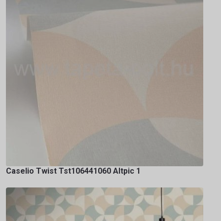
Caselio Twist Tst106441060 Altpic 1