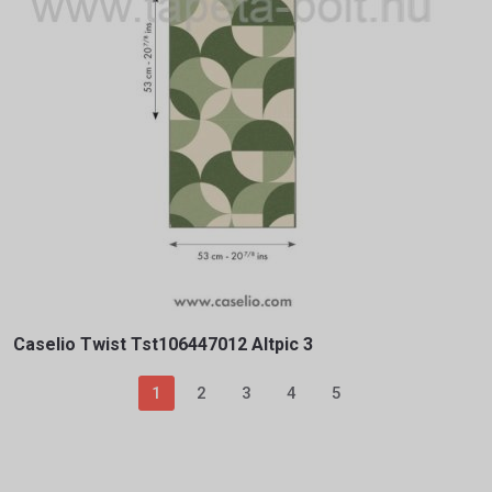
Caselio Twist Tst106447012 Altpic 3
1
2
3
4
5