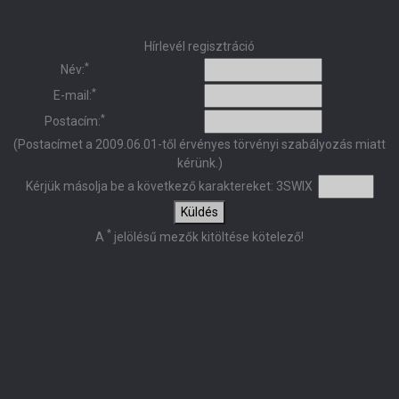
Hírlevél regisztráció
*
Név:
*
E-mail:
*
Postacím:
(Postacímet a 2009.06.01-től érvényes törvényi szabályozás miatt
kérünk.)
Kérjük másolja be a következő karaktereket:
3SWIX
Küldés
*
A
jelölésű mezők kitöltése kötelező!