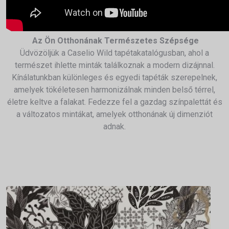
Az Ön Otthonának Természetes Szépsége
Üdvözöljük a Caselio Wild tapétakatalógusban, ahol a
természet ihlette minták találkoznak a modern dizájnnal.
Kínálatunkban különleges és egyedi tapéták szerepelnek,
amelyek tökéletesen harmonizálnak minden belső térrel,
életre keltve a falakat. Fedezze fel a gazdag színpalettát és
a változatos mintákat, amelyek otthonának új dimenziót
adnak.