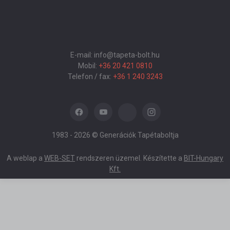
E-mail: info@tapeta-bolt.hu
Mobil:
+36 20 421 0810
Telefon / fax:
+36 1 240 3243
1983 -
2026 © Generációk Tapétaboltja
A weblap a
WEB-SET
rendszeren üzemel. Készítette a
BIT-Hungary
Kft.