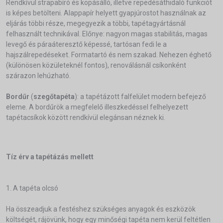
Rendkívül strapabíró és kopásálló, illetve repedésáthidaló funkciót
is képes betölteni. Alappapír helyett gyapjúrostot használnak az
eljárás többi része, megegyezik a többi, tapétagyártásnál
felhasznált technikával. Előnye: nagyon magas stabilitás, magas
levegő és páraáteresztő képessé, tartósan fedi le a
hajszálrepedéseket. Formatartó és nem szakad. Nehezen éghető
(különösen közületeknél fontos), renoválásnál csíkonként
szárazon lehúzható.
Bordűr
(
szegőtapéta
): a tapétázott falfelület modern befejező
eleme. A bordűrök a megfelelő illeszkedéssel felhelyezett
tapétacsíkok között rendkívül elegánsan néznek ki.
Tíz érv a tapétázás mellett
1. A tapéta olcsó
Ha összeadjuk a festéshez szükséges anyagok és eszközök
költségét, rájövünk, hogy egy minőségi tapéta nem kerül feltétlen