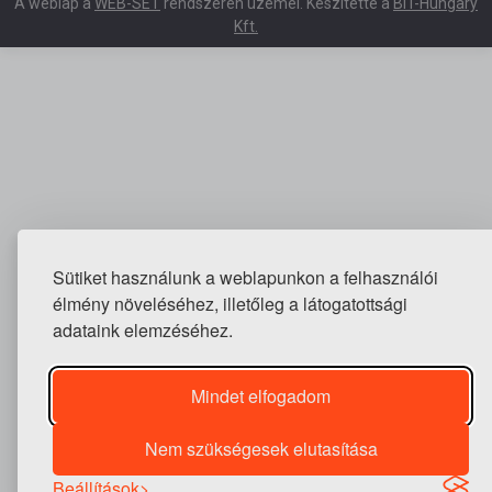
A weblap a
WEB-SET
rendszeren üzemel. Készítette a
BIT-Hungary
Kft.
Sütiket használunk a weblapunkon a felhasználói
élmény növeléséhez, illetőleg a látogatottsági
adataink elemzéséhez.
Mindet elfogadom
Nem szükségesek elutasítása
Beállítások