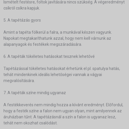
Ismételt festésre, foltok javítására nincs szükség. A végeredményt
csíkról csíkra kapjuk.
5. A tapétázás gyors
Amint a tapéta fölkerül a falra, a munkával készen vagyunk.
Napokat megtakaríthatunk azzal, hogy nem kell várnunk az
alapanyagok és festékek megszáradására.
6. A tapéták tökéletes hatásokat tesznek lehetővé
Tapétázással tökéletes hatásokat érhetünk el pl. spatulya hatás,
tehát mindenkinek ideális lehetőségei vannak a vágyai
megvalósítására.
7. A tapéták színe mindig ugyanaz
A festékkeverés nem mindig hozza a kívánt eredményt. Előfordul,
hogy a festék színe a falon nem ugyan olyan, mint amilyennek az
áruházban tűnt. A tapétázásnál a szín a falon is ugyanaz lesz,
tehát nem okozhat csalódást.