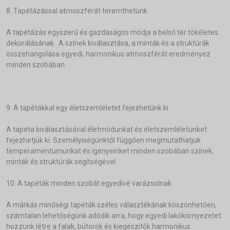
8. Tapétázással atmoszférát teremthetünk
A tapétázás egyszerű és gazdaságos módja a belső tér tökéletes
dekorálásának . A színek kiválasztása, a minták és a struktúrák
összehangolása egyedi, harmonikus atmoszférát eredményez
minden szobában.
9. A tapétákkal egy életszemléletet fejezhetünk ki
A tapéta kiválasztásával életmódunkat és életszemléletünket
fejezhetjük ki. Személyiségünktől függően megmutathatjuk
temperamentumunkat és igényeinket minden szobában színek,
minták és struktúrák segítségével.
10. A tapéták minden szobát egyedivé varázsolnak
A márkás minőségi tapéták széles választékának köszönhetően,
számtalan lehetőségünk adódik arra, hogy egyedi lakókörnyezetet
hozzunk létre a falak, bútorok és kiegészítők harmonikus