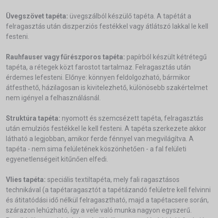
Üvegszövet tapéta:
üvegszálból készülő tapéta. A tapétát a
felragasztás után diszperziós festékkel vagy átlátszó lakkal le kell
festeni.
Rauhfauser vagy fűrészporos tapéta:
papírból készült kétrétegű
tapéta, a rétegek közt farostot tartalmaz. Felragasztás után
érdemes lefesteni. Előnye: könnyen feldolgozható, bármikor
átfesthető, házilagosan is kivitelezhető, különösebb szakértelmet
nem igényel a felhasználásnál.
Struktúra tapéta:
nyomott és szemcsézett tapéta, felragasztás
után emulziós festékkel le kell festeni. A tapéta szerkezete akkor
látható a legjobban, amikor ferde fénnyel van megvilágítva. A
tapéta - nem sima felületének köszönhetően - a fal felületi
egyenetlenségeit kitűnően elfedi.
Vlies tapéta:
speciális textiltapéta, mely fali ragasztásos
technikával (a tapétaragasztót a tapétázandó felületre kell felvinni
és átitatódási idő nélkül felragasztható, majd a tapétacsere során,
szárazon lehúzható, így a vele való munka nagyon egyszerű.