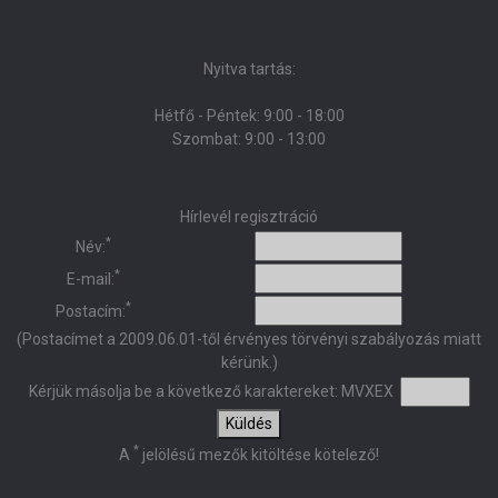
Nyitva tartás:
Hétfő - Péntek: 9:00 - 18:00
Szombat: 9:00 - 13:00
Hírlevél regisztráció
*
Név:
*
E-mail:
*
Postacím:
(Postacímet a 2009.06.01-től érvényes törvényi szabályozás miatt
kérünk.)
Kérjük másolja be a következő karaktereket:
MVXEX
Küldés
*
A
jelölésű mezők kitöltése kötelező!