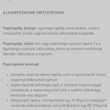
A LEGNÉPSZERÛBB TAPÉTATÍPUSOK
Papírtapéta, könnyű:
egyrétegű tapéta, síma felületű, modern
mintázattal. Vízálló vagy lemosható változatban is kapható.
Papírtapéta, nehéz:
két, vagy többrétegű nyomott tapéta. Ez a
tapétafajta mosható változatban, illetve az ismételt tisztításnak
ellenálló változatban is kapható.
Papírtapéták lehetnek:
szimplex: olcsó és vékony tapéta, ezért a tapétázandó felület
nagyon jó előkészítést igényel
duplex tapéták: kétrétegű papír, jó színtartó tulajdonsággal
rendelkezik, a dupla réteg miatt jobb a szakító szilárdsága,
könnyebb vele dolgozni.
Mélyprégelt tapéta: első lépésként egy 70-80g/m2 fedőpapírt
nyomnak mélynyomással, második lépésben egy 80-100g/m2