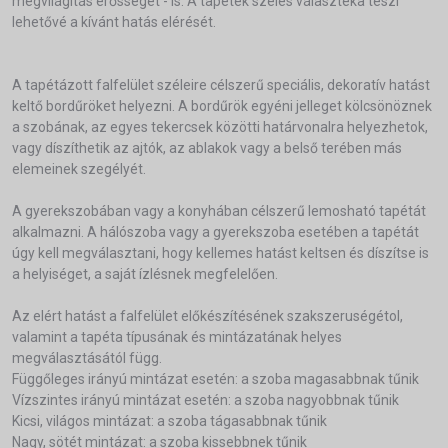
megvilágítás erősségét - is. A tapéték széles választéka teszi
lehetővé a kívánt hatás elérését.
A tapétázott falfelület széleire célszerű speciális, dekoratív hatást
keltő bordűröket helyezni. A bordűrök egyéni jelleget kölcsönöznek
a szobának, az egyes tekercsek közötti határvonalra helyezhetok,
vagy díszíthetik az ajtók, az ablakok vagy a belső terében más
elemeinek szegélyét.
A gyerekszobában vagy a konyhában célszerű lemosható tapétát
alkalmazni. A hálószoba vagy a gyerekszoba esetében a tapétát
úgy kell megválasztani, hogy kellemes hatást keltsen és díszítse is
a helyiséget, a saját ízlésnek megfelelően.
Az elért hatást a falfelület előkészítésének szakszeruségétol,
valamint a tapéta típusának és mintázatának helyes
megválasztásától függ.
Függőleges irányú mintázat esetén: a szoba magasabbnak tűnik
Vízszintes irányú mintázat esetén: a szoba nagyobbnak tűnik
Kicsi, világos mintázat: a szoba tágasabbnak tűnik
Nagy, sötét mintázat: a szoba kissebbnek tűnik