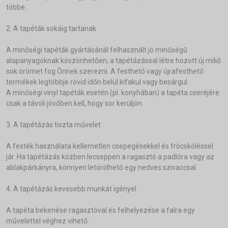
többe.
2. A tapéták sokáig tartanak
A minőségi tapéták gyártásánál felhasznált jó minőségű
alapanyagoknak köszönhetően, a tapétázással létre hozott új miliő
sok örömet fog Önnek szerezni. A festhető vagy újrafesthető
termékek legtöbbje rövid időn belül kifakul vagy besárgul.
A minőségi vinyl tapéták esetén (pl. konyhában) a tapéta cseréjére
csak a távoli jövőben kell, hogy sor kerüljön.
3. A tapétázás tiszta művelet
A festék használata kellemetlen csepegésekkel és fröcsköléssel
jár. Ha tapétázás közben lecseppen a ragasztó a padlóra vagy az
ablakpárkányra, könnyen letörölhető egy nedves szivaccsal.
4. A tapétázás kevesebb munkát igényel
A tapéta bekenése ragasztóval és felhelyezése a falra egy
művelettel véghez vihető.