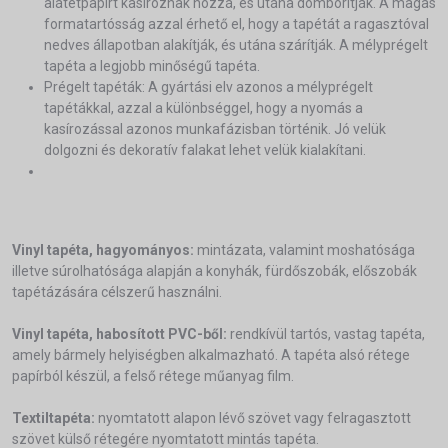
alátétpapírt kasíroznak hozzá, és utána domborítják. A magas
formatartósság azzal érhető el, hogy a tapétát a ragasztóval
nedves állapotban alakítják, és utána szárítják. A mélyprégelt
tapéta a legjobb minőségű tapéta.
Prégelt tapéták: A gyártási elv azonos a mélyprégelt
tapétákkal, azzal a különbséggel, hogy a nyomás a
kasírozással azonos munkafázisban történik. Jó velük
dolgozni és dekoratív falakat lehet velük kialakítani.
Vinyl tapéta, hagyományos:
mintázata, valamint moshatósága
illetve súrolhatósága alapján a konyhák, fürdőszobák, előszobák
tapétázására célszerű használni.
Vinyl tapéta, habosított PVC-ből:
rendkívül tartós, vastag tapéta,
amely bármely helyiségben alkalmazható. A tapéta alsó rétege
papírból készül, a felső rétege műanyag film.
Textiltapéta:
nyomtatott alapon lévő szövet vagy felragasztott
szövet külső rétegére nyomtatott mintás tapéta.