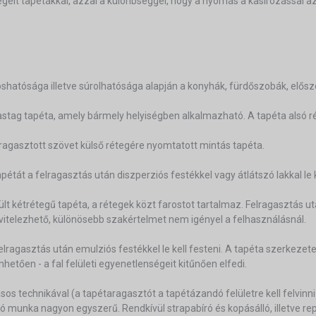
égelt tapétákkal, azzal a különbséggel, hogy a nyomás a kasírozással 
hatósága illetve súrolhatósága alapján a konyhák, fürdőszobák, elősz
vastag tapéta, amely bármely helyiségben alkalmazható. A tapéta alsó ré
ragasztott szövet külső rétegére nyomtatott mintás tapéta.
étát a felragasztás után diszperziós festékkel vagy átlátszó lakkal le k
ült kétrétegű tapéta, a rétegek közt farostot tartalmaz. Felragasztás u
ivitelezhető, különösebb szakértelmet nem igényel a felhasználásnál.
ragasztás után emulziós festékkel le kell festeni. A tapéta szerkezete
etően - a fal felületi egyenetlenségeit kitűnően elfedi.
ásos technikával (a tapétaragasztót a tapétázandó felületre kell felvinni
ó munka nagyon egyszerű. Rendkívül strapabíró és kopásálló, illetve rep