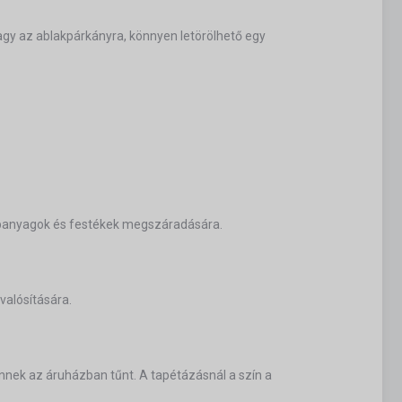
agy az ablakpárkányra, könnyen letörölhető egy
lapanyagok és festékek megszáradására.
valósítására.
nnek az áruházban tűnt. A tapétázásnál a szín a