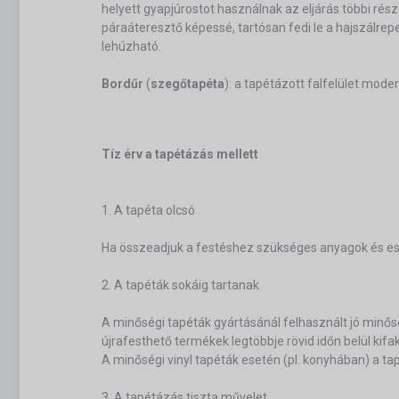
helyett gyapjúrostot használnak az eljárás többi rés
páraáteresztő képessé, tartósan fedi le a hajszálr
lehúzható.
Bordűr
(
szegőtapéta
): a tapétázott falfelület mod
Tíz érv a tapétázás mellett
1. A tapéta olcsó
Ha összeadjuk a festéshez szükséges anyagok és eszk
2. A tapéták sokáig tartanak
A minőségi tapéták gyártásánál felhasznált jó minős
újrafesthető termékek legtöbbje rövid időn belül kifa
A minőségi vinyl tapéták esetén (pl. konyhában) a tapé
3. A tapétázás tiszta művelet