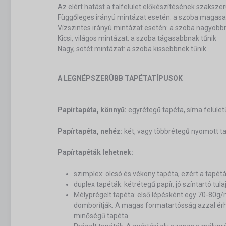
Az elért hatást a falfelület előkészítésének szaksz
Függőleges irányú mintázat esetén: a szoba magasa
Vízszintes irányú mintázat esetén: a szoba nagyobb
Kicsi, világos mintázat: a szoba tágasabbnak tűnik
Nagy, sötét mintázat: a szoba kissebbnek tűnik
A LEGNÉPSZERÛBB TAPÉTATÍPUSOK
Papírtapéta, könnyű:
egyrétegű tapéta, síma felület
Papírtapéta, nehéz:
két, vagy többrétegű nyomott tap
Papírtapéták lehetnek:
szimplex: olcsó és vékony tapéta, ezért a tapét
duplex tapéták: kétrétegű papír, jó színtartó tu
Mélyprégelt tapéta: első lépésként egy 70-80
domborítják. A magas formatartósság azzal érhet
minőségű tapéta.