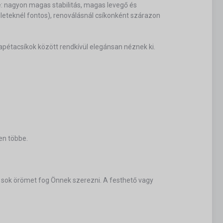
ye: nagyon magas stabilitás, magas levegő és
eteknél fontos), renoválásnál csíkonként szárazon
tapétacsíkok között rendkívül elegánsan néznek ki.
en többe.
ő sok örömet fog Önnek szerezni. A festhető vagy