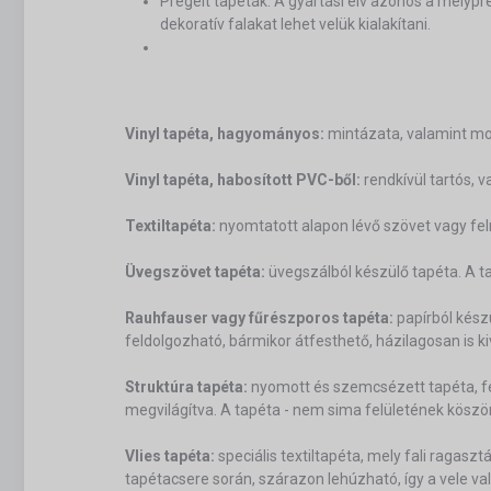
Prégelt tapéták: A gyártási elv azonos a mélypr
dekoratív falakat lehet velük kialakítani.
Vinyl tapéta, hagyományos:
mintázata, valamint mos
Vinyl tapéta, habosított PVC-ből:
rendkívül tartós, 
Textiltapéta:
nyomtatott alapon lévő szövet vagy fel
Üvegszövet tapéta:
üvegszálból készülő tapéta. A tap
Rauhfauser vagy fűrészporos tapéta:
papírból kész
feldolgozható, bármikor átfesthető, házilagosan is k
Struktúra tapéta:
nyomott és szemcsézett tapéta, fel
megvilágítva. A tapéta - nem sima felületének köszönh
Vlies tapéta:
speciális textiltapéta, mely fali ragaszt
tapétacsere során, szárazon lehúzható, így a vele val