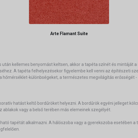
Arte Flamant Suite
után kellemes benyomást keltsen, akkor a tapéta színét és mintáját a 
léséhez. A tapéta felhelyezésekor figyelembe kell venni az építészeti 
 hőmérséklet-különbségeket, a természetes megvilágítás erősségét - is
dekoratív hatást keltő bordűröket helyezni. A bordűrök egyéni jelleget k
 az ablakok vagy a belső terében más elemeinek szegélyét.
tó tapétát alkalmazni. A hálószoba vagy a gyerekszoba esetében a ta
egfelelően.