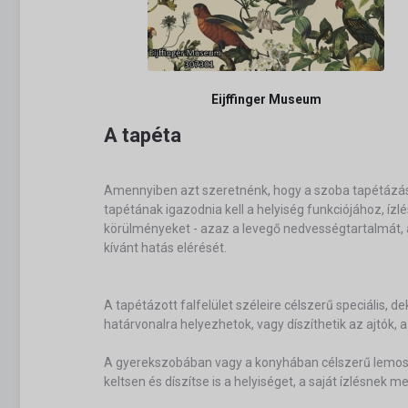
Eijffinger Museum
A tapéta
Amennyiben azt szeretnénk, hogy a szoba tapétázás 
tapétának igazodnia kell a helyiség funkciójához, íz
körülményeket - azaz a levegő nedvességtartalmát, a
kívánt hatás elérését.
A tapétázott falfelület széleire célszerű speciális, 
határvonalra helyezhetok, vagy díszíthetik az ajtók,
A gyerekszobában vagy a konyhában célszerű lemosha
keltsen és díszítse is a helyiséget, a saját ízlésnek m