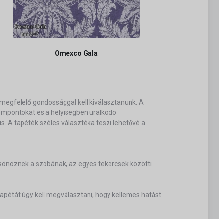
Omexco Gala
megfelelő gondossággal kell kiválasztanunk. A
szempontokat és a helyiségben uralkodó
. A tapéték széles választéka teszi lehetővé a
ölcsönöznek a szobának, az egyes tekercsek közötti
pétát úgy kell megválasztani, hogy kellemes hatást