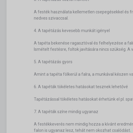
A festék használata kellemetlen csepegésekkel és fr
nedves szivaccsal.
4. A tapétázás kevesebb munkát igényel
A tapéta bekenése ragasztóval és felhelyezése a fal
Ismételt festésre, foltok javítására nincs szükség. A
5. A tapétázás gyors
Amint a tapéta fölkerül a falra, a munkával készen
6. A tapéták tökéletes hatásokat tesznek lehetővé
Tapétázással tökéletes hatásokat érhetünk el pl. spa
7. A tapéták színe mindig ugyanaz
A festékkeverés nem mindig hozza a kívánt eredményt
falon is ugyanaz lesz, tehát nem okozhat csalódást.