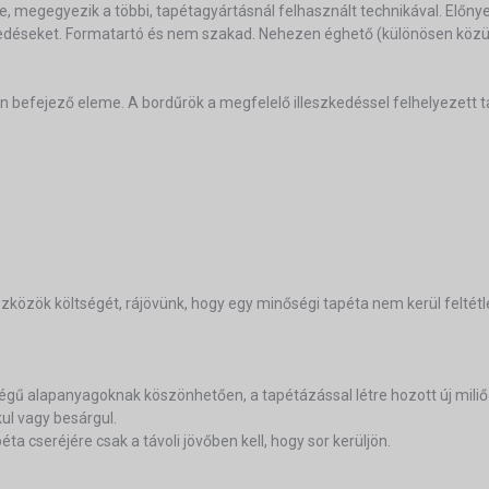
ze, megegyezik a többi, tapétagyártásnál felhasznált technikával. Előn
epedéseket. Formatartó és nem szakad. Nehezen éghető (különösen közül
ern befejező eleme. A bordűrök a megfelelő illeszkedéssel felhelyezett 
özök költségét, rájövünk, hogy egy minőségi tapéta nem kerül feltétl
égű alapanyagoknak köszönhetően, a tapétázással létre hozott új mili
kul vagy besárgul.
ta cseréjére csak a távoli jövőben kell, hogy sor kerüljön.