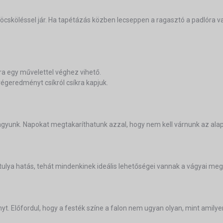
öcsköléssel jár. Ha tapétázás közben lecseppen a ragasztó a padlóra v
ra egy művelettel véghez vihető.
 végeredményt csíkról csíkra kapjuk.
 vagyunk. Napokat megtakaríthatunk azzal, hogy nem kell várnunk az a
tulya hatás, tehát mindenkinek ideális lehetőségei vannak a vágyai meg
. Előfordul, hogy a festék színe a falon nem ugyan olyan, mint amilye