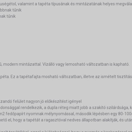
eruségétol, valamint a tapéta típusának és mintázatának helyes megvála
bbnak tűnik
nak tűnik
ű, modern mintázattal. Vízálló vagy lemosható változatban is kapható.
éta. Ez a tapétafajta mosható változatban, illetve az ismételt tisztítás
ázandó felület nagyon jó előkészítést igényel
lajdonsággal rendelkezik, a dupla réteg miatt jobb a szakító szilárdsága,
g/m2 fedőpapírt nyomnak mélynyomással, második lépésben egy 80-100g
ő el, hogy a tapétát a ragasztóval nedves állapotban alakítják, és után