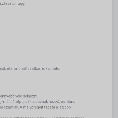
sztásától függ.
nak ellenálló változatban is kapható.
 könnyebb vele dolgozni.
/m2 alátétpapírt kasíroznak hozzá, és utána
a szárítják. A mélyprégelt tapéta a legjobb