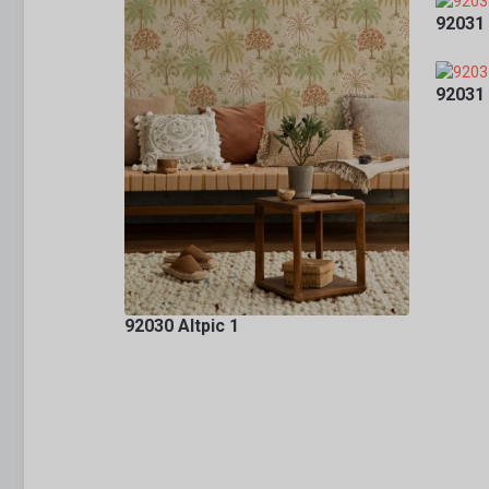
92031
92031 
92030 Altpic 1