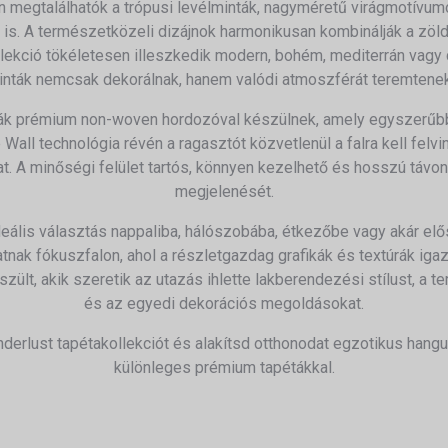
 megtalálhatók a trópusi levélminták, nagyméretű virágmotívum
 is. A természetközeli dizájnok harmonikusan kombinálják a zöld,
kollekció tökéletesen illeszkedik modern, bohém, mediterrán vagy
inták nemcsak dekorálnak, hanem valódi atmoszférát teremtenek
ák prémium non-woven hordozóval készülnek, amely egyszerűb
Wall technológia révén a ragasztót közvetlenül a falra kell felvin
 A minőségi felület tartós, könnyen kezelhető és hosszú távon
megjelenését.
deális választás nappaliba, hálószobába, étkezőbe vagy akár el
tnak fókuszfalon, ahol a részletgazdag grafikák és textúrák iga
zült, akik szeretik az utazás ihlette lakberendezési stílust, a t
és az egyedi dekorációs megoldásokat.
erlust tapétakollekciót és alakítsd otthonodat egzotikus hangu
különleges prémium tapétákkal.