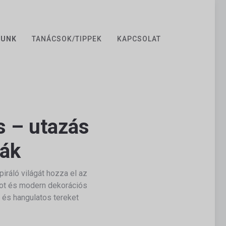
ZUNK
TANÁCSOK/TIPPEK
KAPCSOLAT
s – utazás
ták
iráló világát hozza el az
ágot és modern dekorációs
 és hangulatos tereket