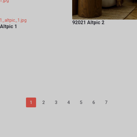
92021 Altpic 2
Altpic 1
1
2
3
4
5
6
7