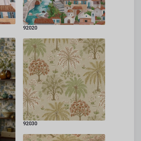
92020
92030