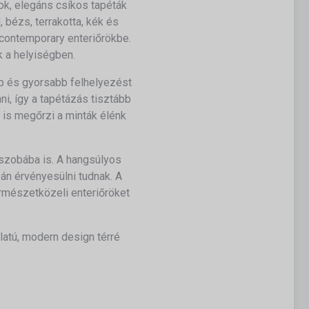
ok, elegáns csíkos tapéták
 bézs, terrakotta, kék és
 contemporary enteriőrökbe.
 a helyiségben.
b és gyorsabb felhelyezést
ni, így a tapétázás tisztább
 is megőrzi a minták élénk
őszobába is. A hangsúlyos
zán érvényesülni tudnak. A
ermészetközeli enteriőröket
latú, modern design térré