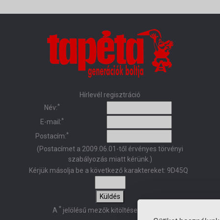
Hírlevél regisztráció
*
Név:
*
E-mail:
*
Postacím:
(Postacímet a 2009.06.01-től érvényes törvényi
szabályozás miatt kérünk.)
Kérjük másolja be a következő karaktereket:
9D45Q
Küldés
*
A
jelölésű mezők kitöltése kötelező!