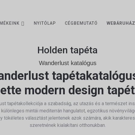
MÉKEINK
NYITÓLAP
CÉGBEMUTATÓ
WEBÁRUHÁ
Holden tapéta
Wanderlust katalógus
nderlust tapétakatalógu
lette modern design tapé
st tapétakollekciója a szabadság, az utazás és a természet insp
ó különleges mintái mediterrán hangulatot, egzotikus növényvil
gy tökéletes választást jelentenek azok számára, akik karakteres
szeretnének kialakítani otthonukban.