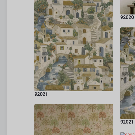
92020 
92021
92021 