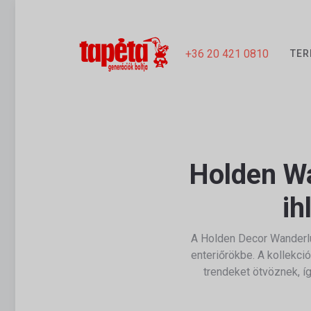
+36 20 421 0810
TER
Holden Wa
ih
A
Holden Decor
Wanderlu
enteriőrökbe. A kollekci
trendeket ötvöznek, í