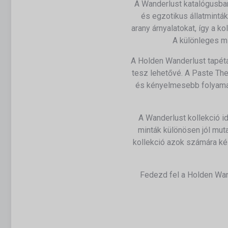
A Wanderlust katalógusban
és egzotikus állatminták
arany árnyalatokat, így a 
A különleges m
A Holden Wanderlust tapét
tesz lehetővé. A Paste The 
és kényelmesebb folyamat.
A Wanderlust kollekció i
minták különösen jól muta
kollekció azok számára kés
Fedezd fel a Holden Wand