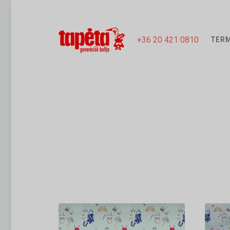
+36 20 421 0810
TER