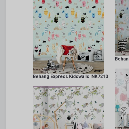
Behang
Behang Express Kidswalls INK7210